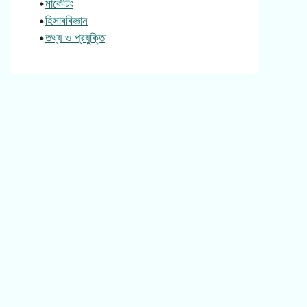
•
মার্কেটিং
•
হিসাববিজ্ঞান
•
তথ্য ও প্রযুক্তি