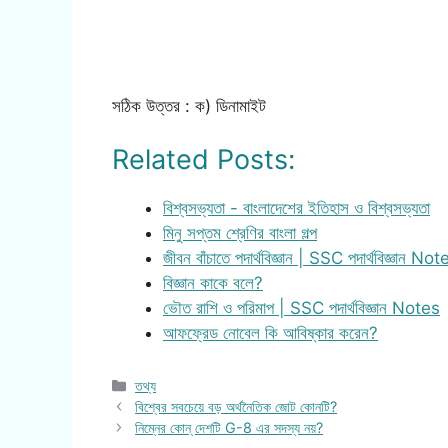
সঠিক উত্তর : ক) ডিনামাইট
Related Posts:
বিশ্বসভ্যতা - বাংলাদেশের ইতিহাস ও বিশ্বসভ্যতা
মিনু সপ্তম শ্রেণির বাংলা গল্প
জীবন বাঁচাতে পদার্থবিজ্ঞান | SSC পদার্থবিজ্ঞান Not
বিজ্ঞান কাকে বলে?
ভৌত রাশি ও পরিমাপ | SSC পদার্থবিজ্ঞান Notes
আফফ্রেড নোবেল কি আবিষ্কার করেন?
Categories
তথ্য
বিশ্বের সবচেয়ে বড় অর্থনৈতিক জোট কোনটি?
নিম্নের কোন্ দেশটি G-8 এর সদস্য নয়?