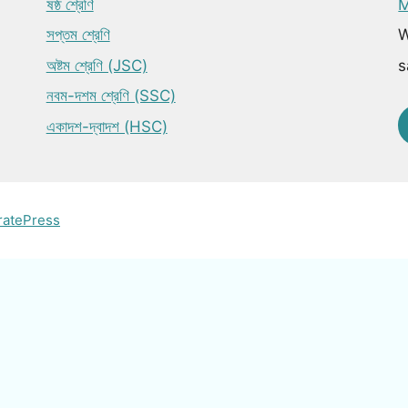
ষষ্ঠ শ্রেণি
M
সপ্তম শ্রেণি
W
অষ্টম শ্রেণি (JSC)
s
নবম-দশম শ্রেণি (SSC)
একাদশ-দ্বাদশ (HSC)
ratePress