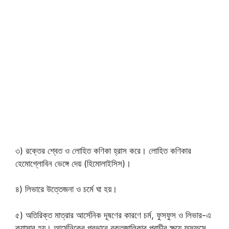
৩) রক্তের শ্বেত ও লোহিত কণিকা হ্রাস করে। লোহিত কণিকার
হেমোগ্লোবিন ভেঙ্গে দেয় (হিমোলাইসিস)।
৪) লিভারে উত্তেজনা ও চর্মে ঘা হয়।
৫) অতিরিক্ত মাত্রার আর্সেনিক দূষণের কারণে চর্ম, ফুসফুস ও লিভার-এ
ক্যান্সার হয়। আর্সেনিকের প্রভাবে রক্তজালিকার প্রাচীর ক্ষয়ে ফুসফুসে