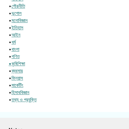
•
পৌরনীতি
•
ভূগোল
•
মনোবিজ্ঞান
•
ইতিহাস
•
আইন
•
ধর্ম
•
বাংলা
•
গণিত
•কৃষিশিক্ষা
•
ব্যবসায়
•
ফিন্যান্স
•
মার্কেটিং
•
হিসাববিজ্ঞান
•
তথ্য ও প্রযুক্তি