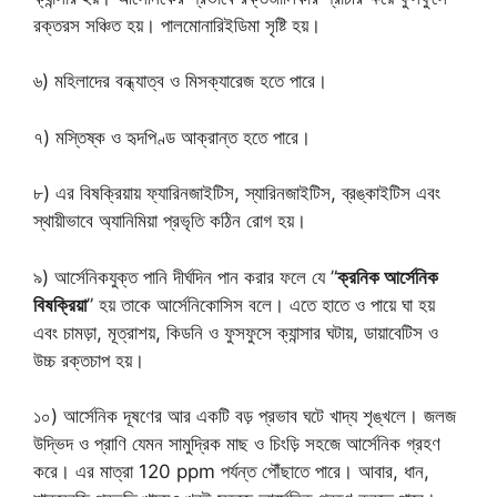
রক্তরস সঞ্চিত হয়। পালমোনারিইডিমা সৃষ্টি হয়।
৬) মহিলাদের বন্ধ্যাত্ব ও মিসক্যারেজ হতে পারে।
৭) মস্তিষ্ক ও হৃদপিণ্ড আক্রান্ত হতে পারে।
৮) এর বিষক্রিয়ায় ফ্যারিনজাইটিস, স্যারিনজাইটিস, ব্রঙ্কাইটিস এবং
স্থায়ীভাবে অ্যানিমিয়া প্রভৃতি কঠিন রোগ হয়।
৯) আর্সেনিকযুক্ত পানি দীর্ঘদিন পান করার ফলে যে ”
ক্রনিক আর্সেনিক
বিষক্রিয়া
” হয় তাকে আর্সেনিকোসিস বলে। এতে হাতে ও পায়ে ঘা হয়
এবং চামড়া, মূত্রাশয়, কিডনি ও ফুসফুসে ক্যান্সার ঘটায়, ডায়াবেটিস ও
উচ্চ রক্তচাপ হয়।
১০) আর্সেনিক দূষণের আর একটি বড় প্রভাব ঘটে খাদ্য শৃঙ্খলে। জলজ
উদ্ভিদ ও প্রাণি যেমন সামুদ্রিক মাছ ও চিংড়ি সহজে আর্সেনিক গ্রহণ
করে। এর মাত্রা 120 ppm পর্যন্ত পৌঁছাতে পারে। আবার, ধান,