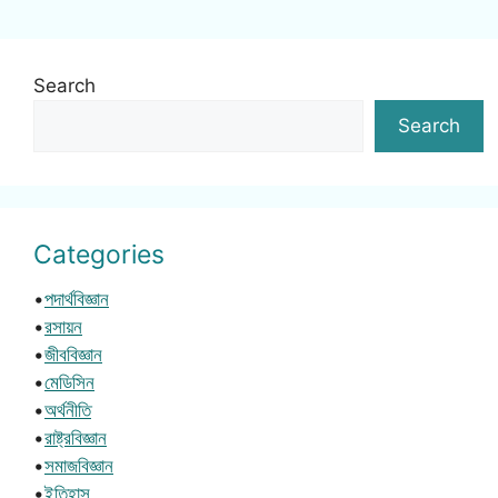
Search
Search
Categories
•
পদার্থবিজ্ঞান
•
রসায়ন
•
জীববিজ্ঞান
•
মেডিসিন
•
অর্থনীতি
•
রাষ্ট্রবিজ্ঞান
•
সমাজবিজ্ঞান
•
ইতিহাস