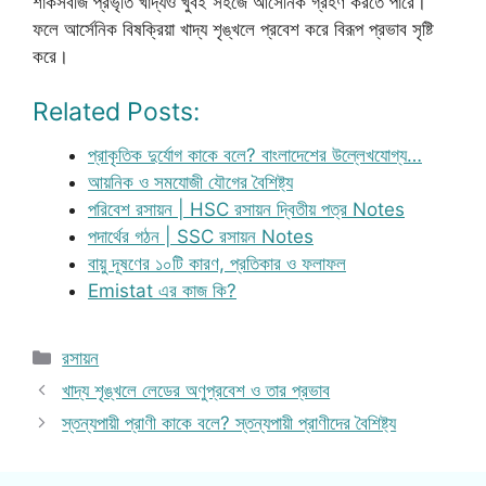
শাকসবজি প্রভৃতি খাদ্যও খুবই সহজে আর্সেনিক গ্রহণ করতে পারে।
ফলে আর্সেনিক বিষক্রিয়া খাদ্য শৃঙ্খলে প্রবেশ করে বিরূপ প্রভাব সৃষ্টি
করে।
Related Posts:
প্রাকৃতিক দুর্যোগ কাকে বলে? বাংলাদেশের উল্লেখযোগ্য…
আয়নিক ও সমযোজী যৌগের বৈশিষ্ট্য
পরিবেশ রসায়ন | HSC রসায়ন দ্বিতীয় পত্র Notes
পদার্থের গঠন | SSC রসায়ন Notes
বায়ু দূষণের ১০টি কারণ, প্রতিকার ও ফলাফল
Emistat এর কাজ কি?
Categories
রসায়ন
খাদ্য শৃঙ্খলে লেডের অণুপ্রবেশ ও তার প্রভাব
স্তন্যপায়ী প্রাণী কাকে বলে? স্তন্যপায়ী প্রাণীদের বৈশিষ্ট্য