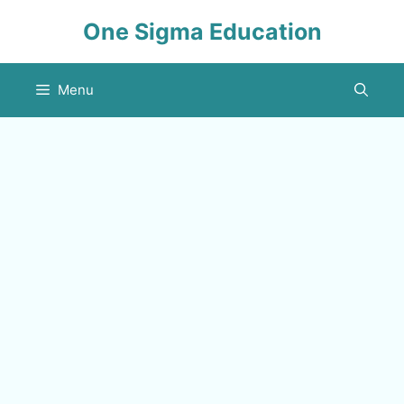
Skip
One Sigma Education
to
content
Menu