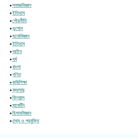
•
সমাজবিজ্ঞান
•
ইতিহাস
•
পৌরনীতি
•
ভূগোল
•
মনোবিজ্ঞান
•
ইতিহাস
•
আইন
•
ধর্ম
•
বাংলা
•
গণিত
•কৃষিশিক্ষা
•
ব্যবসায়
•
ফিন্যান্স
•
মার্কেটিং
•
হিসাববিজ্ঞান
•
তথ্য ও প্রযুক্তি