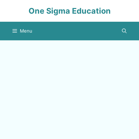
Skip
One Sigma Education
to
content
Menu