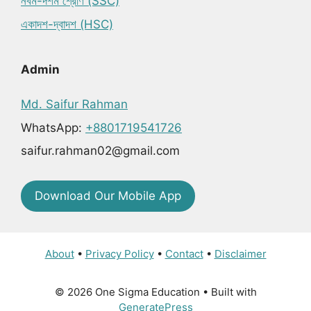
নবম-দশম শ্রেণি (SSC)
একাদশ-দ্বাদশ (HSC)
Admin
Md. Saifur Rahman
WhatsApp:
+8801719541726
saifur.rahman02@gmail.com
Download Our Mobile App
About
•
Privacy Policy
•
Contact
•
Disclaimer
© 2026 One Sigma Education
• Built with
GeneratePress