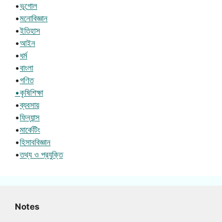
•
ভূগোল
•
মনোবিজ্ঞান
•
ইতিহাস
•
আইন
•
ধর্ম
•
বাংলা
•
গণিত
•কৃষিশিক্ষা
•
ব্যবসায়
•
ফিন্যান্স
•
মার্কেটিং
•
হিসাববিজ্ঞান
•
তথ্য ও প্রযুক্তি
Notes