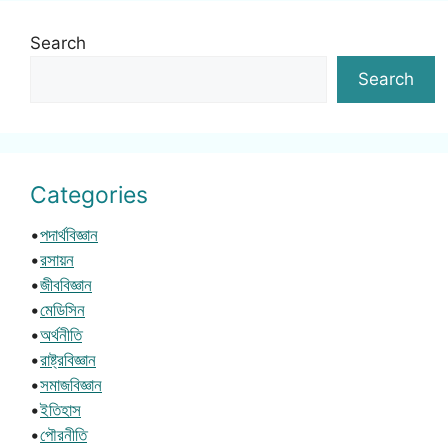
Search
Search
Categories
•
পদার্থবিজ্ঞান
•
রসায়ন
•
জীববিজ্ঞান
•
মেডিসিন
•
অর্থনীতি
•
রাষ্ট্রবিজ্ঞান
•
সমাজবিজ্ঞান
•
ইতিহাস
•
পৌরনীতি