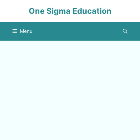
Skip
One Sigma Education
to
content
Menu