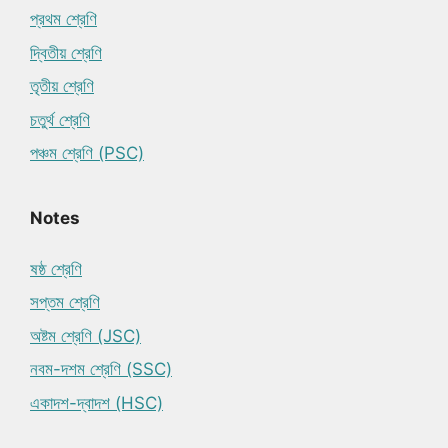
প্রথম শ্রেণি
দ্বিতীয় শ্রেণি
তৃতীয় শ্রেণি
চতুর্থ শ্রেণি
পঞ্চম শ্রেণি (PSC)
Notes
ষষ্ঠ শ্রেণি
সপ্তম শ্রেণি
অষ্টম শ্রেণি (JSC)
নবম-দশম শ্রেণি (SSC)
একাদশ-দ্বাদশ (HSC)