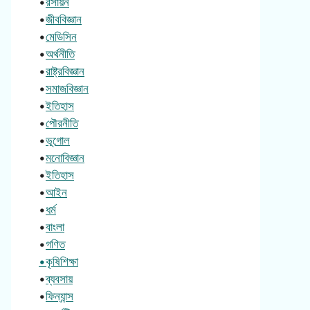
•
রসায়ন
•
জীববিজ্ঞান
•
মেডিসিন
•
অর্থনীতি
•
রাষ্ট্রবিজ্ঞান
•
সমাজবিজ্ঞান
•
ইতিহাস
•
পৌরনীতি
•
ভূগোল
•
মনোবিজ্ঞান
•
ইতিহাস
•
আইন
•
ধর্ম
•
বাংলা
•
গণিত
•কৃষিশিক্ষা
•
ব্যবসায়
•
ফিন্যান্স