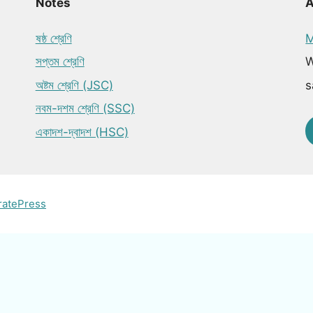
Notes
ষষ্ঠ শ্রেণি
M
সপ্তম শ্রেণি
W
অষ্টম শ্রেণি (JSC)
s
নবম-দশম শ্রেণি (SSC)
একাদশ-দ্বাদশ (HSC)
ratePress