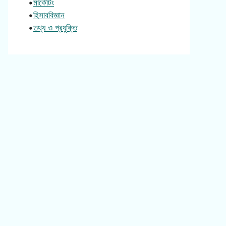
•
মার্কেটিং
•
হিসাববিজ্ঞান
•
তথ্য ও প্রযুক্তি