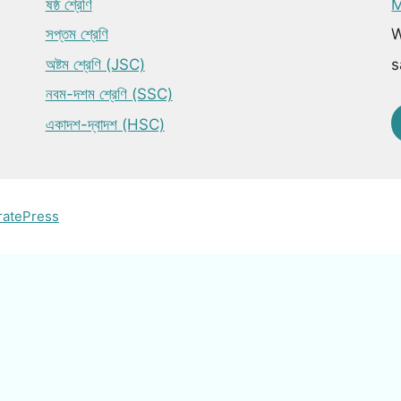
ষষ্ঠ শ্রেণি
M
সপ্তম শ্রেণি
W
অষ্টম শ্রেণি (JSC)
s
নবম-দশম শ্রেণি (SSC)
একাদশ-দ্বাদশ (HSC)
ratePress