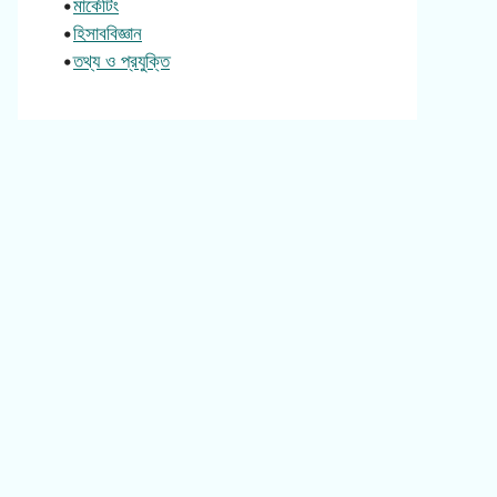
•
মার্কেটিং
•
হিসাববিজ্ঞান
•
তথ্য ও প্রযুক্তি