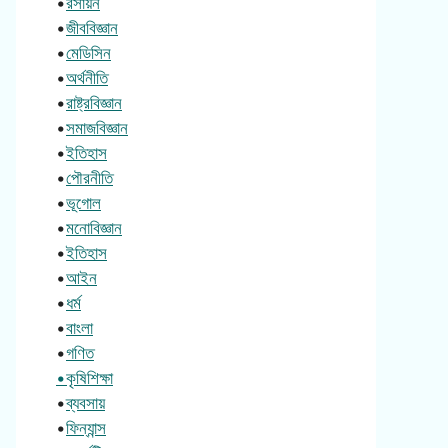
•
রসায়ন
•
জীববিজ্ঞান
•
মেডিসিন
•
অর্থনীতি
•
রাষ্ট্রবিজ্ঞান
•
সমাজবিজ্ঞান
•
ইতিহাস
•
পৌরনীতি
•
ভূগোল
•
মনোবিজ্ঞান
•
ইতিহাস
•
আইন
•
ধর্ম
•
বাংলা
•
গণিত
•কৃষিশিক্ষা
•
ব্যবসায়
•
ফিন্যান্স