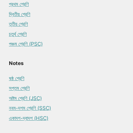
প্রথম শ্রেণি
দ্বিতীয় শ্রেণি
তৃতীয় শ্রেণি
চতুর্থ শ্রেণি
পঞ্চম শ্রেণি (PSC)
Notes
ষষ্ঠ শ্রেণি
সপ্তম শ্রেণি
অষ্টম শ্রেণি (JSC)
নবম-দশম শ্রেণি (SSC)
একাদশ-দ্বাদশ (HSC)