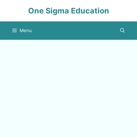
Skip
One Sigma Education
to
content
Menu