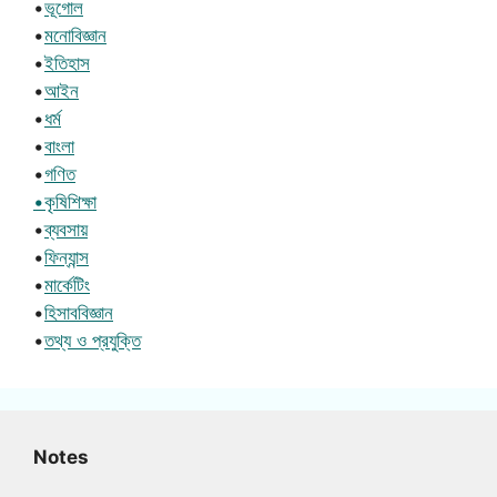
•
ভূগোল
•
মনোবিজ্ঞান
•
ইতিহাস
•
আইন
•
ধর্ম
•
বাংলা
•
গণিত
•কৃষিশিক্ষা
•
ব্যবসায়
•
ফিন্যান্স
•
মার্কেটিং
•
হিসাববিজ্ঞান
•
তথ্য ও প্রযুক্তি
Notes