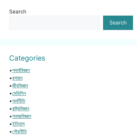
Search
Search
Categories
•
পদার্থবিজ্ঞান
•
রসায়ন
•
জীববিজ্ঞান
•
মেডিসিন
•
অর্থনীতি
•
রাষ্ট্রবিজ্ঞান
•
সমাজবিজ্ঞান
•
ইতিহাস
•
পৌরনীতি