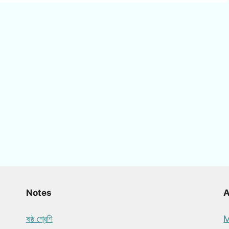
Notes
ষষ্ঠ শ্রেণি
M