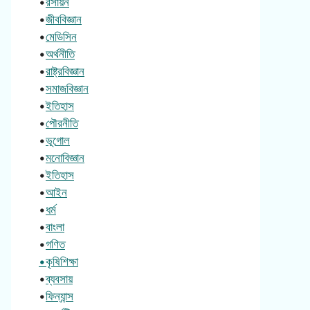
•
রসায়ন
•
জীববিজ্ঞান
•
মেডিসিন
•
অর্থনীতি
•
রাষ্ট্রবিজ্ঞান
•
সমাজবিজ্ঞান
•
ইতিহাস
•
পৌরনীতি
•
ভূগোল
•
মনোবিজ্ঞান
•
ইতিহাস
•
আইন
•
ধর্ম
•
বাংলা
•
গণিত
•কৃষিশিক্ষা
•
ব্যবসায়
•
ফিন্যান্স