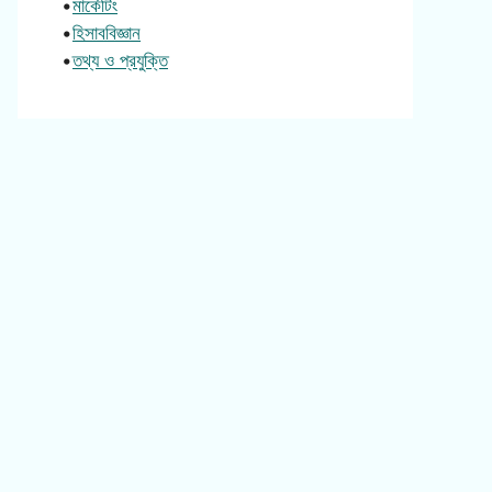
•
মার্কেটিং
•
হিসাববিজ্ঞান
•
তথ্য ও প্রযুক্তি