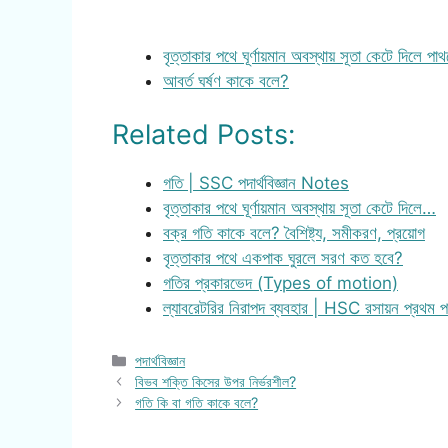
বৃত্তাকার পথে ঘূর্ণায়মান অবস্থায় সূতা কেটে দিলে 
আবর্ত ঘর্ষণ কাকে বলে?
Related Posts:
গতি | SSC পদার্থবিজ্ঞান Notes
বৃত্তাকার পথে ঘূর্ণায়মান অবস্থায় সূতা কেটে দিলে…
বক্র গতি কাকে বলে? বৈশিষ্ট্য, সমীকরণ, প্রয়োগ
বৃত্তাকার পথে একপাক ঘুরলে সরণ কত হবে?
গতির প্রকারভেদ (Types of motion)
ল্যাবরেটরির নিরাপদ ব্যবহার | HSC রসায়ন প্রথম
Categories
পদার্থবিজ্ঞান
বিভব শক্তি কিসের উপর নির্ভরশীল?
গতি কি বা গতি কাকে বলে?