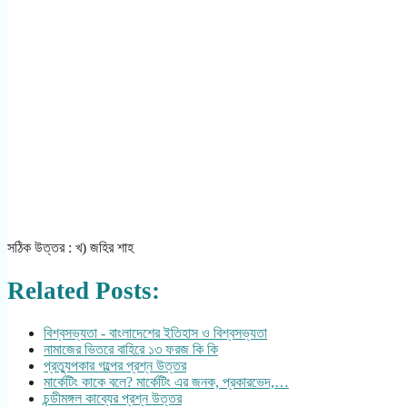
সঠিক উত্তর : খ) জহির শাহ
Related Posts:
বিশ্বসভ্যতা - বাংলাদেশের ইতিহাস ও বিশ্বসভ্যতা
নামাজের ভিতরে বাহিরে ১৩ ফরজ কি কি
প্রত্যুপকার গল্পের প্রশ্ন উত্তর
মার্কেটিং কাকে বলে? মার্কেটিং এর জনক, প্রকারভেদ,…
চন্ডীমঙ্গল কাব্যের প্রশ্ন উত্তর