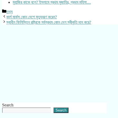
মুহাজির কাকে বলে? ইসলামে প্রথম মুজাহির, প্রথম মহিলা…
Categories
তথ্য
কার্ল মার্কস কোন দেশে মৃত্যুবরণ করেন?
স্বাধীন ফিলিস্তিন রাষ্ট্রকে সর্বপ্রথম কোন দেশ স্বীকৃতি দান করে?
Search
Search