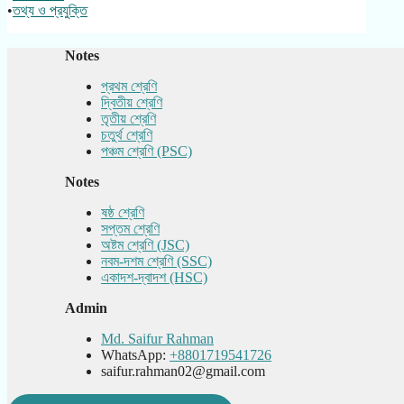
•
তথ্য ও প্রযুক্তি
Notes
প্রথম শ্রেণি
দ্বিতীয় শ্রেণি
তৃতীয় শ্রেণি
চতুর্থ শ্রেণি
পঞ্চম শ্রেণি (PSC)
Notes
ষষ্ঠ শ্রেণি
সপ্তম শ্রেণি
অষ্টম শ্রেণি (JSC)
নবম-দশম শ্রেণি (SSC)
একাদশ-দ্বাদশ (HSC)
Admin
Md. Saifur Rahman
WhatsApp:
+8801719541726
saifur.rahman02@gmail.com