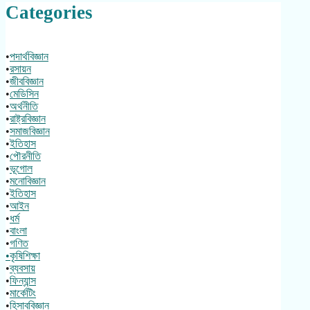
Categories
•
পদার্থবিজ্ঞান
•
রসায়ন
•
জীববিজ্ঞান
•
মেডিসিন
•
অর্থনীতি
•
রাষ্ট্রবিজ্ঞান
•
সমাজবিজ্ঞান
•
ইতিহাস
•
পৌরনীতি
•
ভূগোল
•
মনোবিজ্ঞান
•
ইতিহাস
•
আইন
•
ধর্ম
•
বাংলা
•
গণিত
•কৃষিশিক্ষা
•
ব্যবসায়
•
ফিন্যান্স
•
মার্কেটিং
•
হিসাববিজ্ঞান