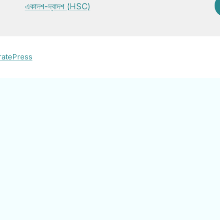
একাদশ-দ্বাদশ (HSC)
ratePress