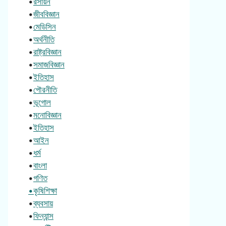
•
রসায়ন
•
জীববিজ্ঞান
•
মেডিসিন
•
অর্থনীতি
•
রাষ্ট্রবিজ্ঞান
•
সমাজবিজ্ঞান
•
ইতিহাস
•
পৌরনীতি
•
ভূগোল
•
মনোবিজ্ঞান
•
ইতিহাস
•
আইন
•
ধর্ম
•
বাংলা
•
গণিত
•কৃষিশিক্ষা
•
ব্যবসায়
•
ফিন্যান্স