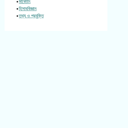
•
মার্কেটিং
•
হিসাববিজ্ঞান
•
তথ্য ও প্রযুক্তি