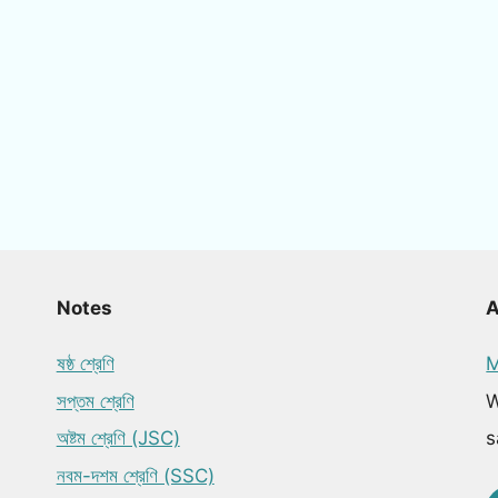
Notes
ষষ্ঠ শ্রেণি
M
সপ্তম শ্রেণি
W
অষ্টম শ্রেণি (JSC)
s
নবম-দশম শ্রেণি (SSC)