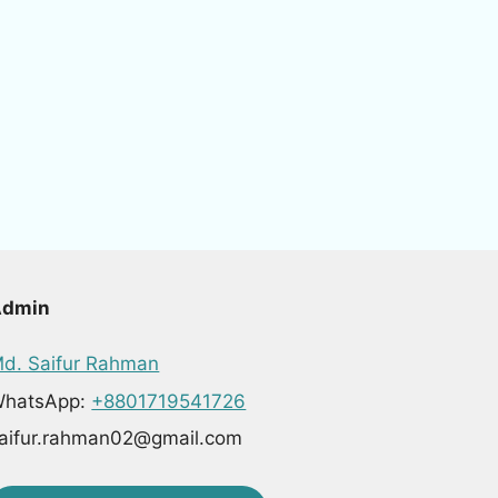
Admin
d. Saifur Rahman
hatsApp:
+8801719541726
aifur.rahman02@gmail.com