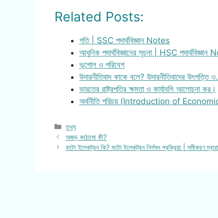
Related Posts:
গতি | SSC পদার্থবিজ্ঞান Notes
আধুনিক পদার্থবিজ্ঞানের সূচনা | HSC পদার্থবিজ্ঞান
ভূগোল ও পরিবেশ
উদারনীতিবাদ কাকে বলে? উদারনীতিবাদের উৎপত্তি 
ভারতের রাষ্ট্রপতির ক্ষমতা ও কার্যাবলি আলোচনা কর।
অর্থনীতি পরিচয় (Introduction of Economi
Categories
তথ্য
অজড় কাঠামো কী?
ফটো ইলেকট্রন কি? ফটো ইলেকট্রন নির্গমন প্রক্রিয়া | সমীকরণ দ্বারা 