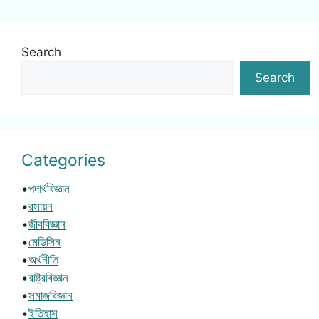
Search
Search
Categories
•
পদার্থবিজ্ঞান
•
রসায়ন
•
জীববিজ্ঞান
•
মেডিসিন
•
অর্থনীতি
•
রাষ্ট্রবিজ্ঞান
•
সমাজবিজ্ঞান
•
ইতিহাস