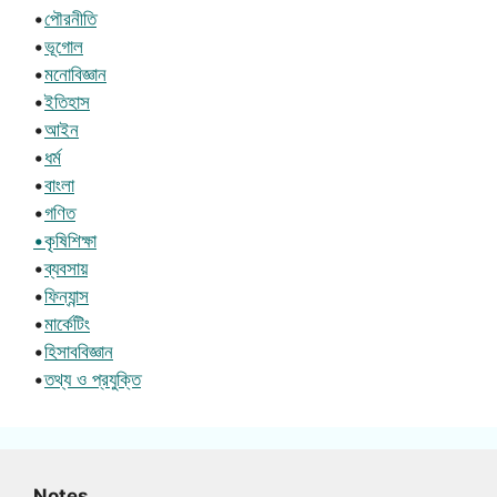
•
পৌরনীতি
•
ভূগোল
•
মনোবিজ্ঞান
•
ইতিহাস
•
আইন
•
ধর্ম
•
বাংলা
•
গণিত
•কৃষিশিক্ষা
•
ব্যবসায়
•
ফিন্যান্স
•
মার্কেটিং
•
হিসাববিজ্ঞান
•
তথ্য ও প্রযুক্তি
Notes