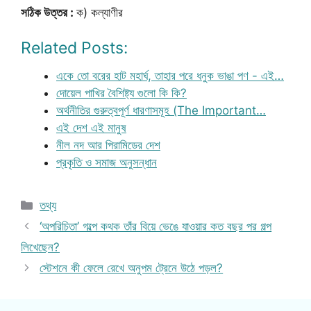
সঠিক উত্তর :
ক) কল্যাণীর
Related Posts:
একে তো বরের হাট মহার্ঘ, তাহার পরে ধনুক ভাঙা পণ - এই…
দোয়েল পাখির বৈশিষ্ট্য গুলো কি কি?
অর্থনীতির গুরুত্বপূর্ণ ধারণাসমূহ (The Important…
এই দেশ এই মানুষ
নীল নদ আর পিরামিডের দেশ
প্রকৃতি ও সমাজ অনুসন্ধান
Categories
তথ্য
‘অপরিচিতা’ গল্পে কথক তাঁর বিয়ে ভেঙে যাওয়ার কত বছর পর গল্প
লিখেছেন?
স্টেশনে কী ফেলে রেখে অনুপম ট্রেনে উঠে পড়ল?