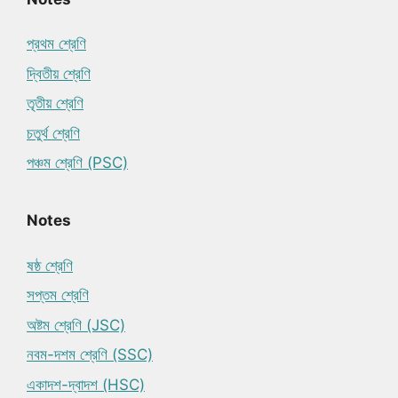
প্রথম শ্রেণি
দ্বিতীয় শ্রেণি
তৃতীয় শ্রেণি
চতুর্থ শ্রেণি
পঞ্চম শ্রেণি (PSC)
Notes
ষষ্ঠ শ্রেণি
সপ্তম শ্রেণি
অষ্টম শ্রেণি (JSC)
নবম-দশম শ্রেণি (SSC)
একাদশ-দ্বাদশ (HSC)