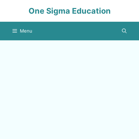
Skip
One Sigma Education
to
content
Menu