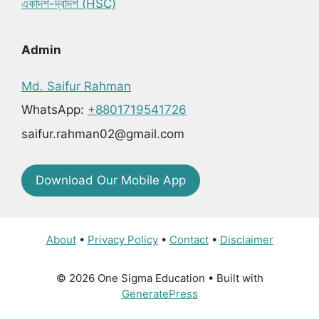
একাদশ-দ্বাদশ (HSC)
Admin
Md. Saifur Rahman
WhatsApp:
+8801719541726
saifur.rahman02@gmail.com
Download Our Mobile App
About
•
Privacy Policy
•
Contact
•
Disclaimer
© 2026 One Sigma Education
• Built with
GeneratePress