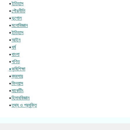
•
ইতিহাস
•
পৌরনীতি
•
ভূগোল
•
মনোবিজ্ঞান
•
ইতিহাস
•
আইন
•
ধর্ম
•
বাংলা
•
গণিত
•কৃষিশিক্ষা
•
ব্যবসায়
•
ফিন্যান্স
•
মার্কেটিং
•
হিসাববিজ্ঞান
•
তথ্য ও প্রযুক্তি