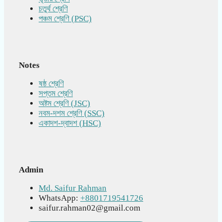
চতুর্থ শ্রেণি
পঞ্চম শ্রেণি (PSC)
Notes
ষষ্ঠ শ্রেণি
সপ্তম শ্রেণি
অষ্টম শ্রেণি (JSC)
নবম-দশম শ্রেণি (SSC)
একাদশ-দ্বাদশ (HSC)
Admin
Md. Saifur Rahman
WhatsApp:
+8801719541726
saifur.rahman02@gmail.com