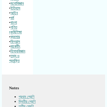
•
মনোবিজ্ঞান
•
ইতিহাস
•
আইন
•
ধর্ম
•
বাংলা
•
গণিত
•কৃষিশিক্ষা
•
ব্যবসায়
•
ফিন্যান্স
•
মার্কেটিং
•
হিসাববিজ্ঞান
•
তথ্য ও
প্রযুক্তি
Notes
প্রথম শ্রেণি
দ্বিতীয় শ্রেণি
তৃতীয় শ্রেণি