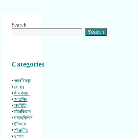
Search
Search
Categories
•
পদার্থবিজ্ঞান
•
রসায়ন
•
জীববিজ্ঞান
•
মেডিসিন
•
অর্থনীতি
•
রাষ্ট্রবিজ্ঞান
•
সমাজবিজ্ঞান
•
ইতিহাস
•
পৌরনীতি
•
ভূগোল