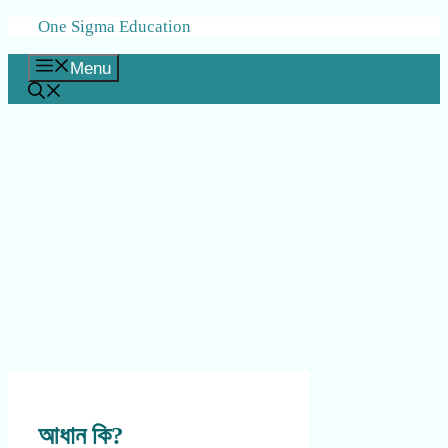
Skip
One Sigma Education
to
content
Menu
আধান কি?