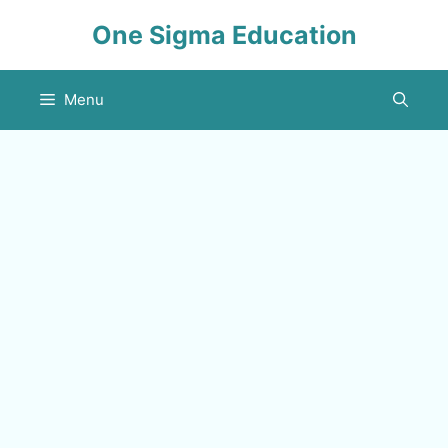
Skip
One Sigma Education
to
content
Menu