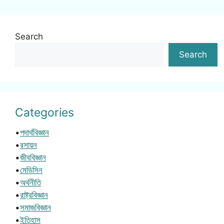
Search
Search
Categories
•
পদার্থবিজ্ঞান
•
রসায়ন
•
জীববিজ্ঞান
•
মেডিসিন
•
অর্থনীতি
•
রাষ্ট্রবিজ্ঞান
•
সমাজবিজ্ঞান
•
ইতিহাস