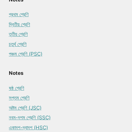
প্রথম শ্রেণি
দ্বিতীয় শ্রেণি
তৃতীয় শ্রেণি
চতুর্থ শ্রেণি
পঞ্চম শ্রেণি (PSC)
Notes
ষষ্ঠ শ্রেণি
সপ্তম শ্রেণি
অষ্টম শ্রেণি (JSC)
নবম-দশম শ্রেণি (SSC)
একাদশ-দ্বাদশ (HSC)