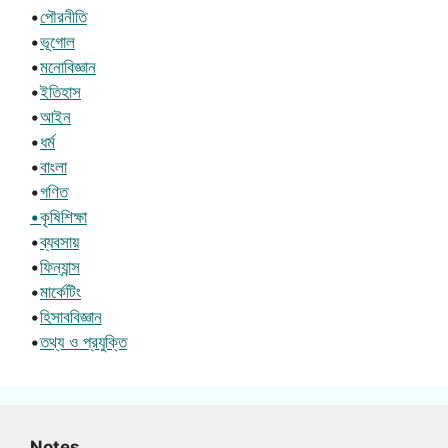
•
পৌরনীতি
•
ভূগোল
•
মনোবিজ্ঞান
•
ইতিহাস
•
আইন
•
ধর্ম
•
বাংলা
•
গণিত
•কৃষিশিক্ষা
•
ব্যবসায়
•
ফিন্যান্স
•
মার্কেটিং
•
হিসাববিজ্ঞান
•
তথ্য ও প্রযুক্তি
Notes