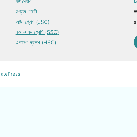
ষষ্ঠ শ্রেণি
M
সপ্তম শ্রেণি
W
অষ্টম শ্রেণি (JSC)
s
নবম-দশম শ্রেণি (SSC)
একাদশ-দ্বাদশ (HSC)
ratePress