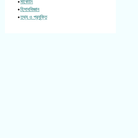
•
মার্কেটিং
•
হিসাববিজ্ঞান
•
তথ্য ও প্রযুক্তি