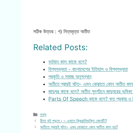
সঠিক উত্তর : গ) নিত্যবৃত্ত অতীত
Related Posts:
বর্তমান কাল কাকে বলে?
বিশ্বসভ্যতা - বাংলাদেশের ইতিহাস ও বিশ্বসভ্যতা
প্রকৃতি ও সমাজ অনুসন্ধান
অতীতে প্রায়ই ঘটত- এমন বোঝাতে কোন অতীত কা
জাদুঘর কাকে বলে? অতীত পুনর্গঠনে জাদুঘরের ভূমি
Parts Of Speech কাকে বলে? কত প্রকার ও 
Categories
তথ্য
রীতা বই পড়বে। – এখানে ক্রিয়াবিভক্তি কোনটি?
অতীতে প্রায়ই ঘটত- এমন বোঝাতে কোন অতীত কাল হয়?