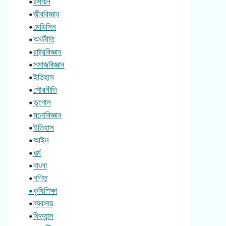
•
রসায়ন
•
জীববিজ্ঞান
•
মেডিসিন
•
অর্থনীতি
•
রাষ্ট্রবিজ্ঞান
•
সমাজবিজ্ঞান
•
ইতিহাস
•
পৌরনীতি
•
ভূগোল
•
মনোবিজ্ঞান
•
ইতিহাস
•
আইন
•
ধর্ম
•
বাংলা
•
গণিত
•কৃষিশিক্ষা
•
ব্যবসায়
•
ফিন্যান্স