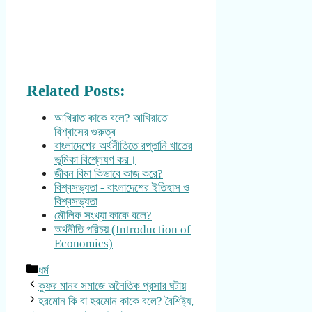
Related Posts:
আখিরাত কাকে বলে? আখিরাতে
বিশ্বাসের গুরুত্ব
বাংলাদেশের অর্থনীতিতে রপ্তানি খাতের
ভূমিকা বিশ্লেষণ কর।
জীবন বিমা কিভাবে কাজ করে?
বিশ্বসভ্যতা - বাংলাদেশের ইতিহাস ও
বিশ্বসভ্যতা
মৌলিক সংখ্যা কাকে বলে?
অর্থনীতি পরিচয় (Introduction of
Economics)
Categories
ধর্ম
কুফর মানব সমাজে অনৈতিক প্রসার ঘটায়
হরমোন কি বা হরমোন কাকে বলে? বৈশিষ্ট্য,