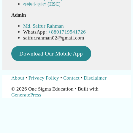
একাদশ-দ্বাদশ (HSC)
Admin
Md. Saifur Rahman
WhatsApp:
+8801719541726
saifur.rahman02@gmail.com
Download Our Mobile App
About
•
Privacy Policy
•
Contact
•
Disclaimer
© 2026 One Sigma Education
• Built with
GeneratePress