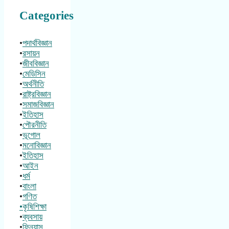
Categories
•
পদার্থবিজ্ঞান
•
রসায়ন
•
জীববিজ্ঞান
•
মেডিসিন
•
অর্থনীতি
•
রাষ্ট্রবিজ্ঞান
•
সমাজবিজ্ঞান
•
ইতিহাস
•
পৌরনীতি
•
ভূগোল
•
মনোবিজ্ঞান
•
ইতিহাস
•
আইন
•
ধর্ম
•
বাংলা
•
গণিত
•কৃষিশিক্ষা
•
ব্যবসায়
•
ফিন্যান্স