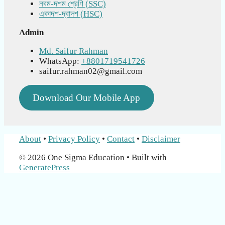
নবম-দশম শ্রেণি (SSC)
একাদশ-দ্বাদশ (HSC)
Admin
Md. Saifur Rahman
WhatsApp:
+8801719541726
saifur.rahman02@gmail.com
Download Our Mobile App
About
•
Privacy Policy
•
Contact
•
Disclaimer
© 2026 One Sigma Education
• Built with
GeneratePress