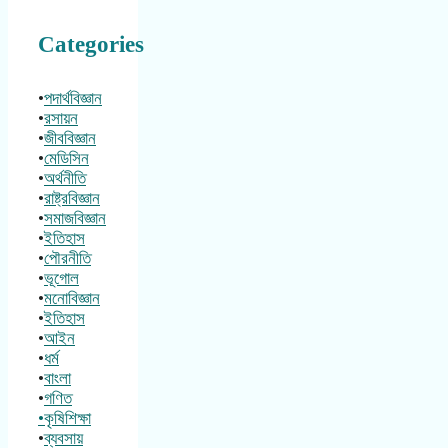
Categories
•
পদার্থবিজ্ঞান
•
রসায়ন
•
জীববিজ্ঞান
•
মেডিসিন
•
অর্থনীতি
•
রাষ্ট্রবিজ্ঞান
•
সমাজবিজ্ঞান
•
ইতিহাস
•
পৌরনীতি
•
ভূগোল
•
মনোবিজ্ঞান
•
ইতিহাস
•
আইন
•
ধর্ম
•
বাংলা
•
গণিত
•কৃষিশিক্ষা
•
ব্যবসায়