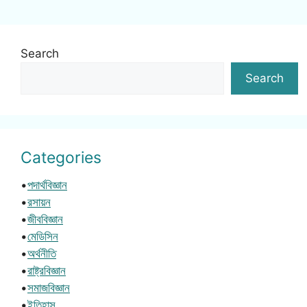
Search
Search
Categories
•
পদার্থবিজ্ঞান
•
রসায়ন
•
জীববিজ্ঞান
•
মেডিসিন
•
অর্থনীতি
•
রাষ্ট্রবিজ্ঞান
•
সমাজবিজ্ঞান
•
ইতিহাস