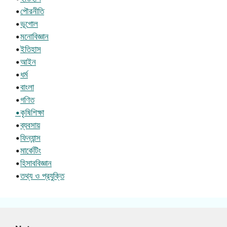
•
পৌরনীতি
•
ভূগোল
•
মনোবিজ্ঞান
•
ইতিহাস
•
আইন
•
ধর্ম
•
বাংলা
•
গণিত
•কৃষিশিক্ষা
•
ব্যবসায়
•
ফিন্যান্স
•
মার্কেটিং
•
হিসাববিজ্ঞান
•
তথ্য ও প্রযুক্তি