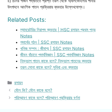
৪) চিনির গাঁজন পদ্ধতিতে প্রাপ্ত তরল থেকে অ্যালকোহলীয় পানীয়
উৎপাদনে আংশিক পাতন প্রক্রিয়ায় ব্যবহার উল্লেখযোগ্য।
Related Posts:
ল্যাবরেটরির নিরাপদ ব্যবহার | HSC রসায়ন প্রথম পত্র
Notes
পদার্থের গঠন | SSC রসায়ন Notes
খনিজ সম্পদ : জীবাশ্ম | SSC রসায়ন Notes
জীবন বাঁচাতে পদার্থবিজ্ঞান | SSC পদার্থবিজ্ঞান Notes
নিম্নচাপ পাতন কাকে বলে? নিম্নচাপ পাতনের ব্যবহার
তরল সোনা কাকে বলে? সুবিধা এবং ব্যবহার
Categories
রসায়ন
মৌল কি? মৌল কাকে বলে?
পরিস্রাবণ কাকে বলে? পরিস্রাবণ প্র্রক্রিয়ার বর্ণনা