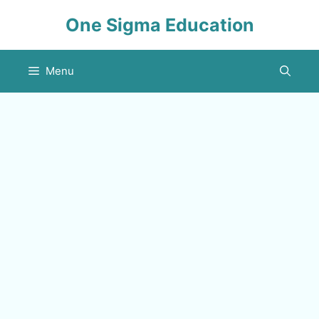
Skip
One Sigma Education
to
content
Menu