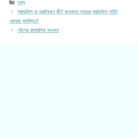
Categories
তথ্য
ল্যান্ডফিল বা ভরাটকরণ কী? কলকাতা শহরের ল্যান্ডফিল সাইট
কোথায় অবস্থিত?
যৌগের রাসায়নিক সংকেত