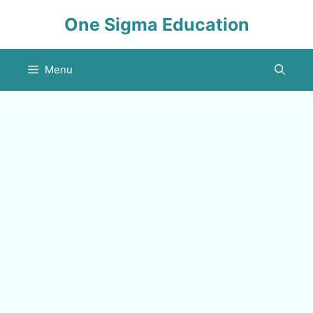
Skip
One Sigma Education
to
content
Menu