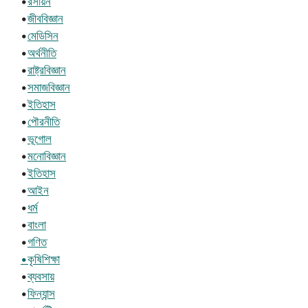
•
রসায়ন
•
জীববিজ্ঞান
•
মেডিসিন
•
অর্থনীতি
•
রাষ্ট্রবিজ্ঞান
•
সমাজবিজ্ঞান
•
ইতিহাস
•
পৌরনীতি
•
ভূগোল
•
মনোবিজ্ঞান
•
ইতিহাস
•
আইন
•
ধর্ম
•
বাংলা
•
গণিত
•কৃষিশিক্ষা
•
ব্যবসায়
•
ফিন্যান্স