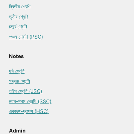
দ্বিতীয় শ্রেণি
তৃতীয় শ্রেণি
চতুর্থ শ্রেণি
পঞ্চম শ্রেণি (PSC)
Notes
ষষ্ঠ শ্রেণি
সপ্তম শ্রেণি
অষ্টম শ্রেণি (JSC)
নবম-দশম শ্রেণি (SSC)
একাদশ-দ্বাদশ (HSC)
Admin