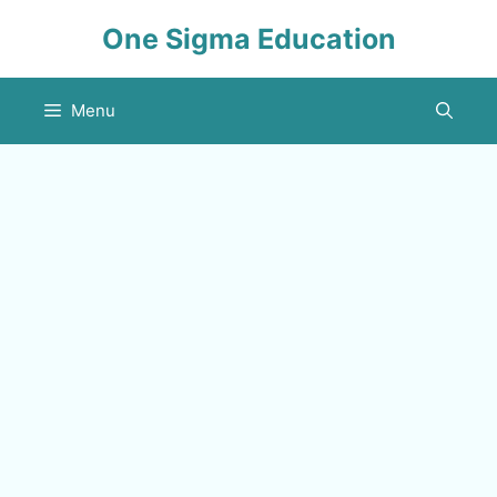
Skip
One Sigma Education
to
content
Menu