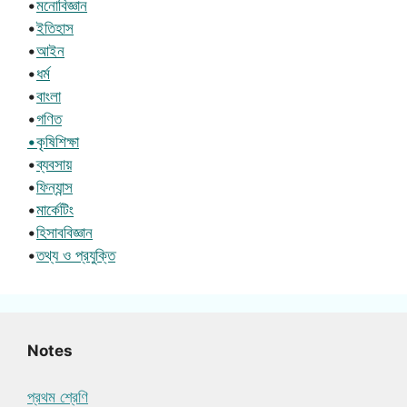
•
মনোবিজ্ঞান
•
ইতিহাস
•
আইন
•
ধর্ম
•
বাংলা
•
গণিত
•কৃষিশিক্ষা
•
ব্যবসায়
•
ফিন্যান্স
•
মার্কেটিং
•
হিসাববিজ্ঞান
•
তথ্য ও প্রযুক্তি
Notes
প্রথম শ্রেণি