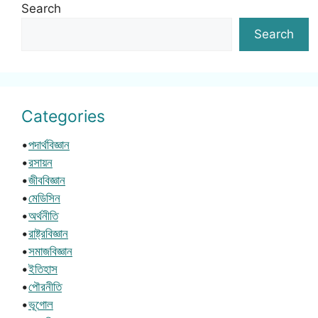
Search
Search
Categories
•
পদার্থবিজ্ঞান
•
রসায়ন
•
জীববিজ্ঞান
•
মেডিসিন
•
অর্থনীতি
•
রাষ্ট্রবিজ্ঞান
•
সমাজবিজ্ঞান
•
ইতিহাস
•
পৌরনীতি
•
ভূগোল