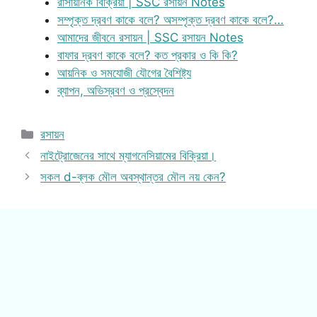
রাসায়নিক বিক্রিয়া | SSC রসায়ন Notes
সম্পৃক্ত দ্রবণ কাকে বলে? অসম্পৃক্ত দ্রবণ কাকে বলে?…
আমাদের জীবনে রসায়ন | SSC রসায়ন Notes
বাফার দ্রবণ কাকে বলে? কত প্রকার ও কি কি?
আয়নিক ও সমযোজী যৌগের বৈশিষ্ট্য
ব্যাপন, অভিস্রবণ ও প্রস্বেদন
Categories
রসায়ন
নাইট্রোজেনের সাথে ম্যাগনেসিয়ামের বিক্রিয়া।
সকল d-ব্লক মৌল অবস্থান্তর মৌল নয় কেন?