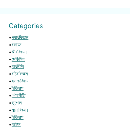
Categories
•
পদার্থবিজ্ঞান
•
রসায়ন
•
জীববিজ্ঞান
•
মেডিসিন
•
অর্থনীতি
•
রাষ্ট্রবিজ্ঞান
•
সমাজবিজ্ঞান
•
ইতিহাস
•
পৌরনীতি
•
ভূগোল
•
মনোবিজ্ঞান
•
ইতিহাস
•
আইন