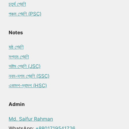
চতুর্থ শ্রেণি
পঞ্চম শ্রেণি (PSC)
Notes
ষষ্ঠ শ্রেণি
সপ্তম শ্রেণি
অষ্টম শ্রেণি (JSC)
নবম-দশম শ্রেণি (SSC)
একাদশ-দ্বাদশ (HSC)
Admin
Md. Saifur Rahman
WhatsApp:
+8801719541726