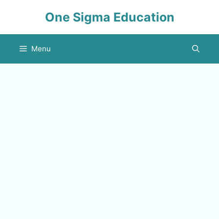
Skip
One Sigma Education
to
content
Menu