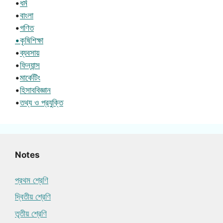
•
ধর্ম
•
বাংলা
•
গণিত
•কৃষিশিক্ষা
•
ব্যবসায়
•
ফিন্যান্স
•
মার্কেটিং
•
হিসাববিজ্ঞান
•
তথ্য ও প্রযুক্তি
Notes
প্রথম শ্রেণি
দ্বিতীয় শ্রেণি
তৃতীয় শ্রেণি