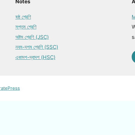
Notes
ষষ্ঠ শ্রেণি
M
সপ্তম শ্রেণি
W
অষ্টম শ্রেণি (JSC)
s
নবম-দশম শ্রেণি (SSC)
একাদশ-দ্বাদশ (HSC)
ratePress