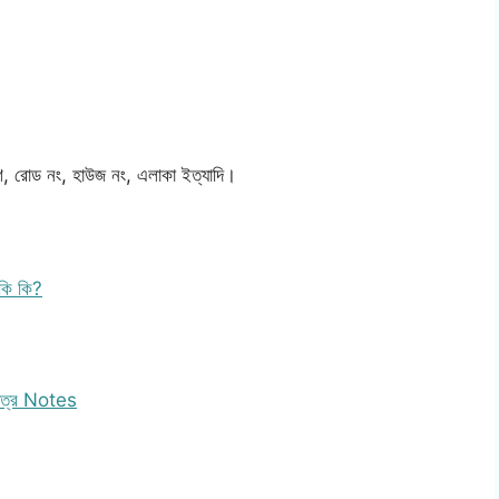
ংশ, রোড নং, হাউজ নং, এলাকা ইত্যাদি।
কি কি?
 পত্র Notes