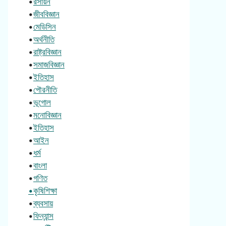
•
রসায়ন
•
জীববিজ্ঞান
•
মেডিসিন
•
অর্থনীতি
•
রাষ্ট্রবিজ্ঞান
•
সমাজবিজ্ঞান
•
ইতিহাস
•
পৌরনীতি
•
ভূগোল
•
মনোবিজ্ঞান
•
ইতিহাস
•
আইন
•
ধর্ম
•
বাংলা
•
গণিত
•কৃষিশিক্ষা
•
ব্যবসায়
•
ফিন্যান্স