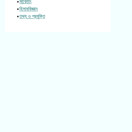
•
মার্কেটিং
•
হিসাববিজ্ঞান
•
তথ্য ও প্রযুক্তি