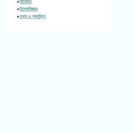
•
মার্কেটিং
•
হিসাববিজ্ঞান
•
তথ্য ও প্রযুক্তি