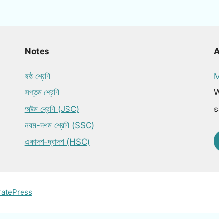
Notes
ষষ্ঠ শ্রেণি
M
সপ্তম শ্রেণি
W
অষ্টম শ্রেণি (JSC)
s
নবম-দশম শ্রেণি (SSC)
একাদশ-দ্বাদশ (HSC)
ratePress