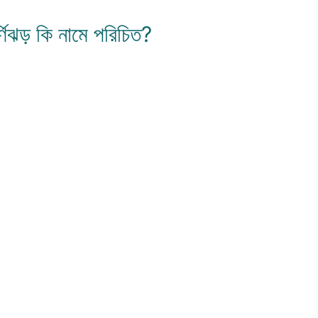
র্ণিঝড় কি নামে পরিচিত?