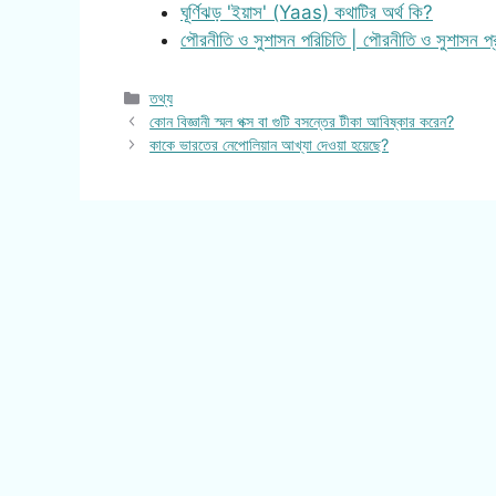
ঘূর্ণিঝড় 'ইয়াস' (Yaas) কথাটির অর্থ কি?
পৌরনীতি ও সুশাসন পরিচিতি | পৌরনীতি ও সুশাসন প্
Categories
তথ্য
কোন বিজ্ঞানী স্মল পক্স বা গুটি বসন্তের টীকা আবিষ্কার করেন?
কাকে ভারতের নেপোলিয়ান আখ্যা দেওয়া হয়েছে?