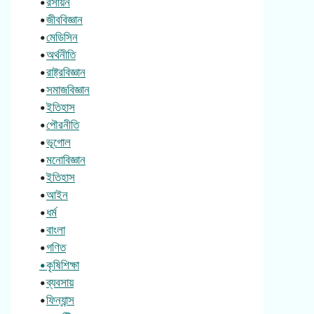
•
রসায়ন
•
জীববিজ্ঞান
•
মেডিসিন
•
অর্থনীতি
•
রাষ্ট্রবিজ্ঞান
•
সমাজবিজ্ঞান
•
ইতিহাস
•
পৌরনীতি
•
ভূগোল
•
মনোবিজ্ঞান
•
ইতিহাস
•
আইন
•
ধর্ম
•
বাংলা
•
গণিত
•কৃষিশিক্ষা
•
ব্যবসায়
•
ফিন্যান্স