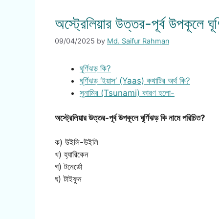
অস্ট্রেলিয়ার উত্তর-পূর্ব উপকূলে ঘূ
09/04/2025
by
Md. Saifur Rahman
ঘূর্ণিঝড় কি?
ঘূর্ণিঝড় ‘ইয়াস’ (Yaas) কথাটির অর্থ কি?
সুনামির (Tsunami) কারণ হলো-
অস্ট্রেলিয়ার উত্তর-পূর্ব উপকূলে ঘূর্ণিঝড় কি নামে পরিচিত?
ক) উইলি-উইলি
খ) হ্যারিকেন
গ) টনের্ডো
ঘ) টাইফুন