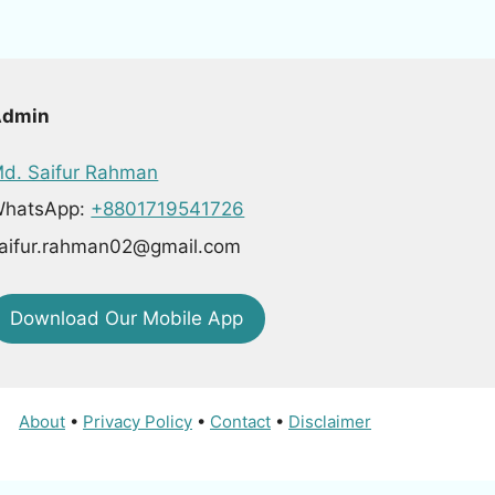
Admin
d. Saifur Rahman
hatsApp:
+8801719541726
aifur.rahman02@gmail.com
Download Our Mobile App
About
•
Privacy Policy
•
Contact
•
Disclaimer