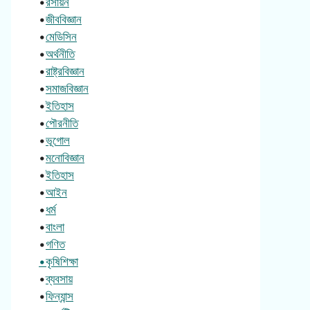
•
রসায়ন
•
জীববিজ্ঞান
•
মেডিসিন
•
অর্থনীতি
•
রাষ্ট্রবিজ্ঞান
•
সমাজবিজ্ঞান
•
ইতিহাস
•
পৌরনীতি
•
ভূগোল
•
মনোবিজ্ঞান
•
ইতিহাস
•
আইন
•
ধর্ম
•
বাংলা
•
গণিত
•কৃষিশিক্ষা
•
ব্যবসায়
•
ফিন্যান্স