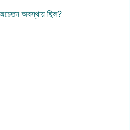
িন অচেতন অবস্থায় ছিল?