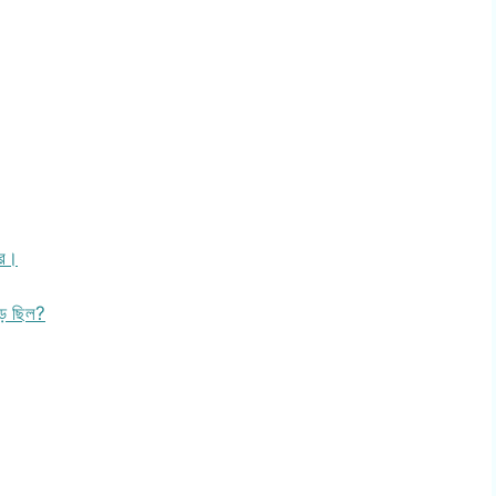
কর।
ড়ে ছিল?