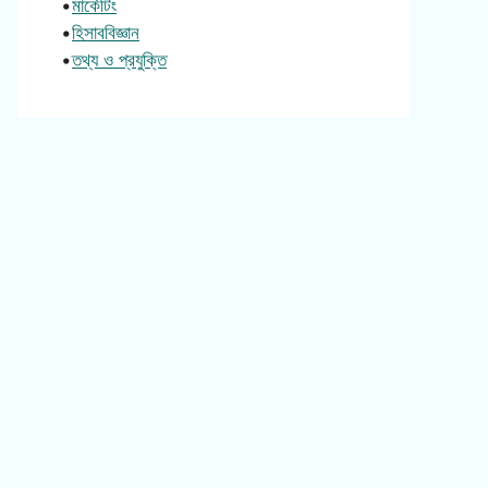
•
মার্কেটিং
•
হিসাববিজ্ঞান
•
তথ্য ও প্রযুক্তি