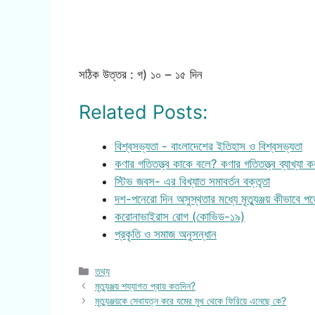
সঠিক উত্তর : গ) ১০ – ১৫ দিন
Related Posts:
বিশ্বসভ্যতা - বাংলাদেশের ইতিহাস ও বিশ্বসভ্যতা
কণার গতিতত্ত্ব কাকে বলে? কণার গতিতত্ত্ব ব্যাখ্যা 
স্টিভ জবস- এর বিখ্যাত সমাবর্তন বক্তৃতা
দশ-পনেরো দিন অসুস্থতার মধ্যে মৃত্যুঞ্জয় কীভাবে প
করোনাভাইরাস রোগ (কোভিড-১৯)
প্রকৃতি ও সমাজ অনুসন্ধান
Categories
তথ্য
মৃত্যুঞ্জয় শয্যাগত প্রায় কতদিন?
মৃত্যুঞ্জয়কে সেবাযত্ন করে যমের মুখ থেকে ফিরিয়ে এনেছে কে?