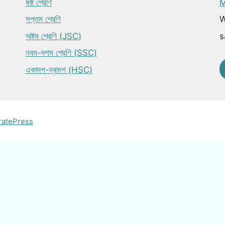
ষষ্ঠ শ্রেণি
M
সপ্তম শ্রেণি
W
অষ্টম শ্রেণি (JSC)
s
নবম-দশম শ্রেণি (SSC)
একাদশ-দ্বাদশ (HSC)
ratePress