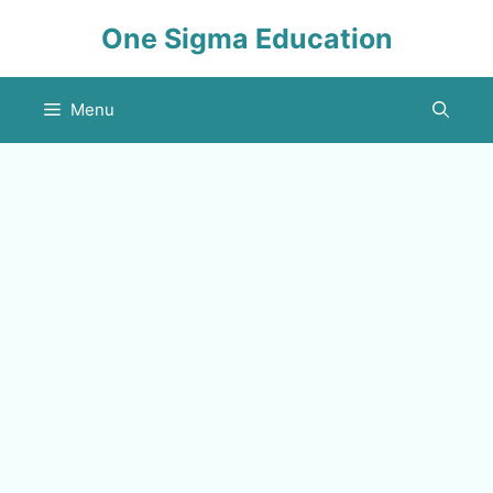
Skip
One Sigma Education
to
content
Menu