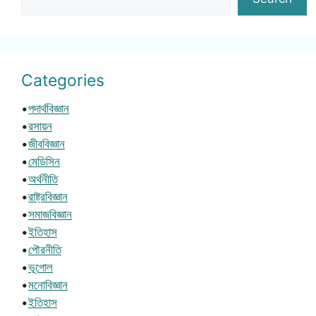
Categories
•
পদার্থবিজ্ঞান
•
রসায়ন
•
জীববিজ্ঞান
•
মেডিসিন
•
অর্থনীতি
•
রাষ্ট্রবিজ্ঞান
•
সমাজবিজ্ঞান
•
ইতিহাস
•
পৌরনীতি
•
ভূগোল
•
মনোবিজ্ঞান
•
ইতিহাস