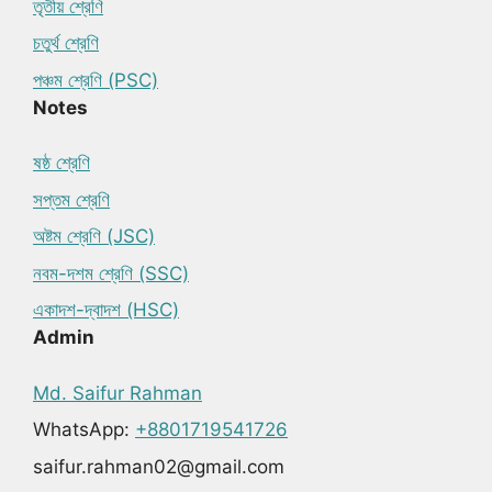
তৃতীয় শ্রেণি
চতুর্থ শ্রেণি
পঞ্চম শ্রেণি (PSC)
Notes
ষষ্ঠ শ্রেণি
সপ্তম শ্রেণি
অষ্টম শ্রেণি (JSC)
নবম-দশম শ্রেণি (SSC)
একাদশ-দ্বাদশ (HSC)
Admin
Md. Saifur Rahman
WhatsApp:
+8801719541726
saifur.rahman02@gmail.com