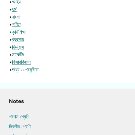
•
আইন
•
ধর্ম
•
বাংলা
•
গণিত
•কৃষিশিক্ষা
•
ব্যবসায়
•
ফিন্যান্স
•
মার্কেটিং
•
হিসাববিজ্ঞান
•
তথ্য ও প্রযুক্তি
Notes
প্রথম শ্রেণি
দ্বিতীয় শ্রেণি