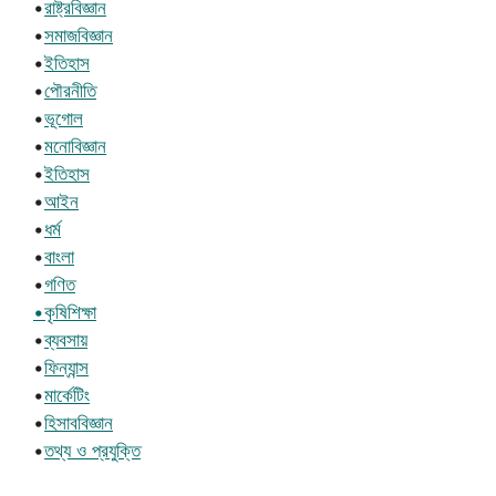
•
রাষ্ট্রবিজ্ঞান
•
সমাজবিজ্ঞান
•
ইতিহাস
•
পৌরনীতি
•
ভূগোল
•
মনোবিজ্ঞান
•
ইতিহাস
•
আইন
•
ধর্ম
•
বাংলা
•
গণিত
•কৃষিশিক্ষা
•
ব্যবসায়
•
ফিন্যান্স
•
মার্কেটিং
•
হিসাববিজ্ঞান
•
তথ্য ও প্রযুক্তি