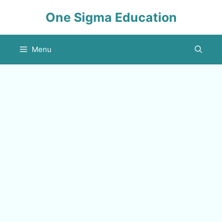
Skip
One Sigma Education
to
content
Menu