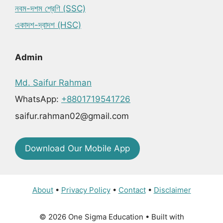
নবম-দশম শ্রেণি (SSC)
একাদশ-দ্বাদশ (HSC)
Admin
Md. Saifur Rahman
WhatsApp:
+8801719541726
saifur.rahman02@gmail.com
Download Our Mobile App
About
•
Privacy Policy
•
Contact
•
Disclaimer
© 2026 One Sigma Education
• Built with