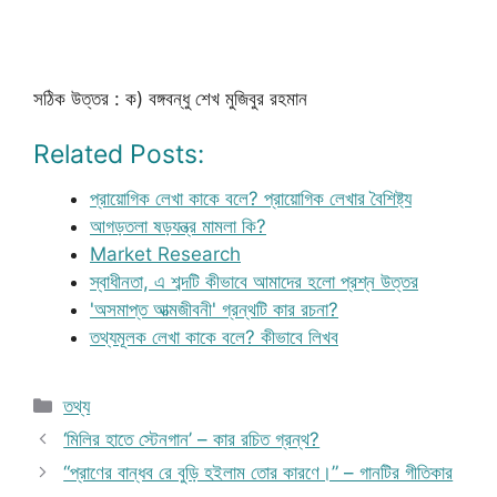
সঠিক উত্তর : ক) বঙ্গবন্ধু শেখ মুজিবুর রহমান
Related Posts:
প্রায়োগিক লেখা কাকে বলে? প্রায়োগিক লেখার বৈশিষ্ট্য
আগড়তলা ষড়যন্ত্র মামলা কি?
Market Research
স্বাধীনতা, এ শব্দটি কীভাবে আমাদের হলো প্রশ্ন উত্তর
'অসমাপ্ত আত্মজীবনী' গ্রন্থটি কার রচনা?
তথ্যমূলক লেখা কাকে বলে? কীভাবে লিখব
Categories
তথ্য
‘মিলির হাতে স্টেনগান’ – কার রচিত গ্রন্থ?
“প্রাণের বান্ধব রে বুড়ি হইলাম তোর কারণে।” – গানটির গীতিকার