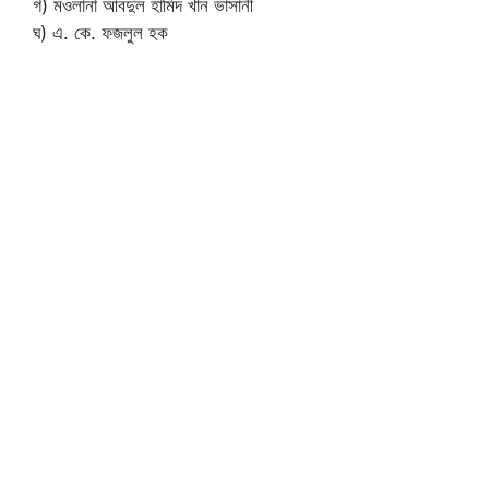
গ) মওলানা আবদুল হামিদ খান ভাসানী
ঘ) এ. কে. ফজলুল হক