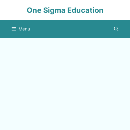
Skip
One Sigma Education
to
content
Menu