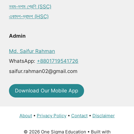
নবম-দশম শ্রেণি (SSC)
একাদশ-দ্বাদশ (HSC)
Admin
Md. Saifur Rahman
WhatsApp:
+8801719541726
saifur.rahman02@gmail.com
Download Our Mobile App
About
•
Privacy Policy
•
Contact
•
Disclaimer
© 2026 One Sigma Education
• Built with