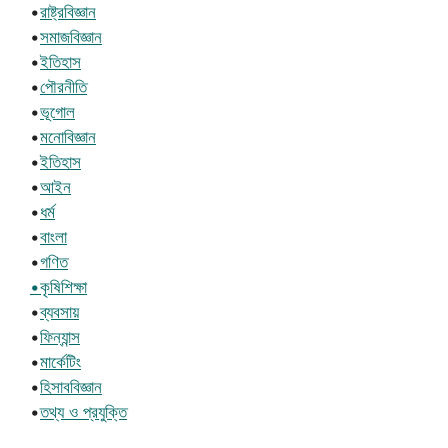
•
রাষ্ট্রবিজ্ঞান
•
সমাজবিজ্ঞান
•
ইতিহাস
•
পৌরনীতি
•
ভূগোল
•
মনোবিজ্ঞান
•
ইতিহাস
•
আইন
•
ধর্ম
•
বাংলা
•
গণিত
•কৃষিশিক্ষা
•
ব্যবসায়
•
ফিন্যান্স
•
মার্কেটিং
•
হিসাববিজ্ঞান
•
তথ্য ও প্রযুক্তি