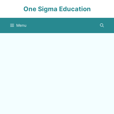
Skip
One Sigma Education
to
content
Menu