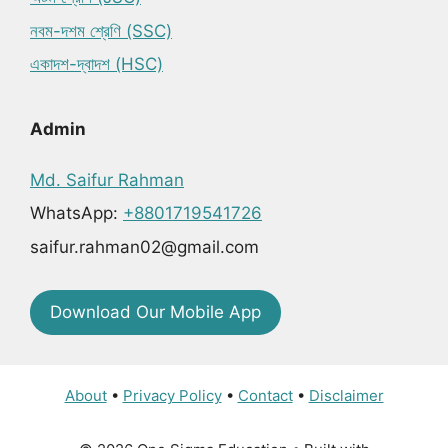
নবম-দশম শ্রেণি (SSC)
একাদশ-দ্বাদশ (HSC)
Admin
Md. Saifur Rahman
WhatsApp:
+8801719541726
saifur.rahman02@gmail.com
Download Our Mobile App
About
•
Privacy Policy
•
Contact
•
Disclaimer