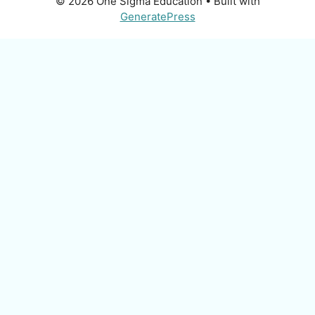
© 2026 One Sigma Education
• Built with
GeneratePress