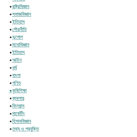
•
রাষ্ট্রবিজ্ঞান
•
সমাজবিজ্ঞান
•
ইতিহাস
•
পৌরনীতি
•
ভূগোল
•
মনোবিজ্ঞান
•
ইতিহাস
•
আইন
•
ধর্ম
•
বাংলা
•
গণিত
•কৃষিশিক্ষা
•
ব্যবসায়
•
ফিন্যান্স
•
মার্কেটিং
•
হিসাববিজ্ঞান
•
তথ্য ও প্রযুক্তি