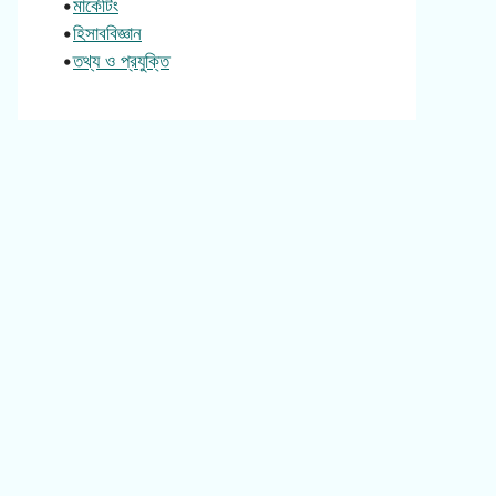
•
মার্কেটিং
•
হিসাববিজ্ঞান
•
তথ্য ও প্রযুক্তি