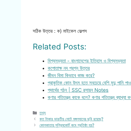
সঠিক উত্তর : ক) মাইকেল ফেল্পস
Related Posts:
বিশ্বসভ্যতা - বাংলাদেশের ইতিহাস ও বিশ্বসভ্যতা
কপোতাক্ষ নদ প্রশ্ন উত্তর
জীবন বিমা কিভাবে কাজ করে?
প্রাকৃতিক কোন উৎস হতে সবচেয়ে বেশি মৃদু পানি পাও
পদার্থের গঠন | SSC রসায়ন Notes
কণার গতিতত্ত্ব কাকে বলে? কণার গতিতত্ত্ব ব্যাখ্যা 
Categories
তথ্য
কত টাকার ভারতীয় নোটে মঙ্গলযানের ছবি রয়েছে?
কোলকাতায় সুপ্রিমকোর্ট কবে প্রতিষ্ঠা হয়?