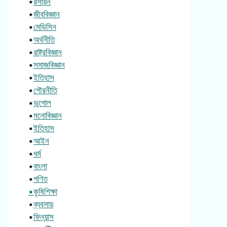
•
রসায়ন
•
জীববিজ্ঞান
•
মেডিসিন
•
অর্থনীতি
•
রাষ্ট্রবিজ্ঞান
•
সমাজবিজ্ঞান
•
ইতিহাস
•
পৌরনীতি
•
ভূগোল
•
মনোবিজ্ঞান
•
ইতিহাস
•
আইন
•
ধর্ম
•
বাংলা
•
গণিত
•কৃষিশিক্ষা
•
ব্যবসায়
•
ফিন্যান্স