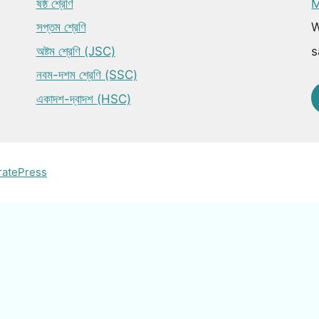
ষষ্ঠ শ্রেণি
M
সপ্তম শ্রেণি
W
অষ্টম শ্রেণি (JSC)
s
নবম-দশম শ্রেণি (SSC)
একাদশ-দ্বাদশ (HSC)
ratePress