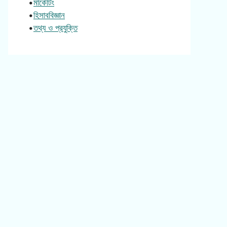
•
মার্কেটিং
•
হিসাববিজ্ঞান
•
তথ্য ও প্রযুক্তি