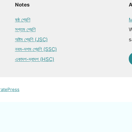
Notes
ষষ্ঠ শ্রেণি
M
সপ্তম শ্রেণি
W
অষ্টম শ্রেণি (JSC)
s
নবম-দশম শ্রেণি (SSC)
একাদশ-দ্বাদশ (HSC)
ratePress