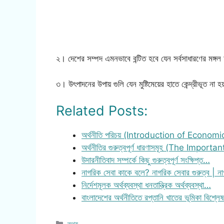
২। দেশের সম্পদ এমনভাবে বন্টিত হবে যেন সর্বসাধারণের মঙ্গল
৩। উৎপাদনের উপায় গুলি যেন মুষ্টিমেয়ের হাতে কেন্দ্রীভূত না হ
Related Posts:
অর্থনীতি পরিচয় (Introduction of Economi
অর্থনীতির গুরুত্বপূর্ণ ধারণাসমূহ (The Importa
উদারনীতিবাদ সম্পর্কে কিছু গুরুত্বপূর্ণ সংক্ষিপ্ত…
নাগরিক সেবা কাকে বলে? নাগরিক সেবার গুরুত্ব | 
নির্দেশমূলক অর্থব্যবস্থা ধনতান্ত্রিক অর্থব্যবস্থা…
বাংলাদেশের অর্থনীতিতে রপ্তানি খাতের ভূমিকা বিশ্ল
Categories
তথ্য