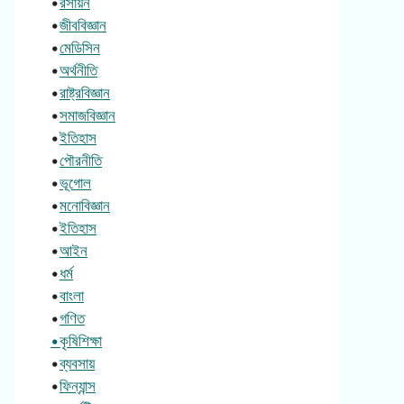
•
রসায়ন
•
জীববিজ্ঞান
•
মেডিসিন
•
অর্থনীতি
•
রাষ্ট্রবিজ্ঞান
•
সমাজবিজ্ঞান
•
ইতিহাস
•
পৌরনীতি
•
ভূগোল
•
মনোবিজ্ঞান
•
ইতিহাস
•
আইন
•
ধর্ম
•
বাংলা
•
গণিত
•কৃষিশিক্ষা
•
ব্যবসায়
•
ফিন্যান্স