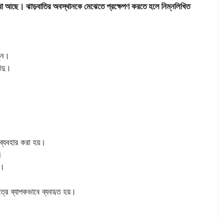
াখা আছে। ঝাড়বাতির অবস্থানকে মেঝেতে প্রক্ষেপণ করতে হলে নিম্নলিখিত
নুন।
্দু।
।
ব্যবহার করা হয়।
।
়।
েত্রে ব্যাপকভাবে ব্যবহৃত হয়।