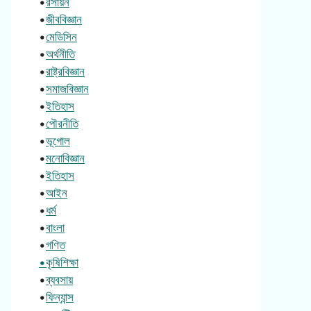
•
রসায়ন
•
জীববিজ্ঞান
•
মেডিসিন
•
অর্থনীতি
•
রাষ্ট্রবিজ্ঞান
•
সমাজবিজ্ঞান
•
ইতিহাস
•
পৌরনীতি
•
ভূগোল
•
মনোবিজ্ঞান
•
ইতিহাস
•
আইন
•
ধর্ম
•
বাংলা
•
গণিত
•কৃষিশিক্ষা
•
ব্যবসায়
•
ফিন্যান্স