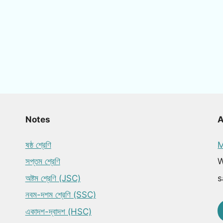
Notes
ষষ্ঠ শ্রেণি
M
সপ্তম শ্রেণি
W
অষ্টম শ্রেণি (JSC)
s
নবম-দশম শ্রেণি (SSC)
একাদশ-দ্বাদশ (HSC)