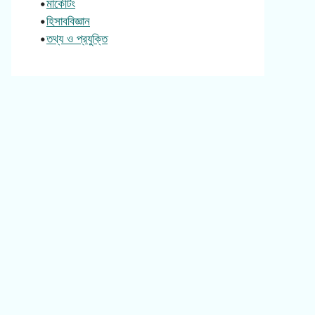
•
মার্কেটিং
•
হিসাববিজ্ঞান
•
তথ্য ও প্রযুক্তি