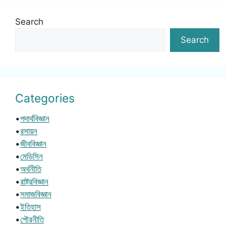
Search
Search
Categories
•
পদার্থবিজ্ঞান
•
রসায়ন
•
জীববিজ্ঞান
•
মেডিসিন
•
অর্থনীতি
•
রাষ্ট্রবিজ্ঞান
•
সমাজবিজ্ঞান
•
ইতিহাস
•
পৌরনীতি