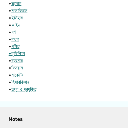
•
ভূগোল
•
মনোবিজ্ঞান
•
ইতিহাস
•
আইন
•
ধর্ম
•
বাংলা
•
গণিত
•কৃষিশিক্ষা
•
ব্যবসায়
•
ফিন্যান্স
•
মার্কেটিং
•
হিসাববিজ্ঞান
•
তথ্য ও প্রযুক্তি
Notes