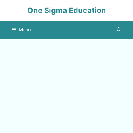
Skip
One Sigma Education
to
content
Menu