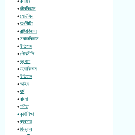
•
রসায়ন
•
জীববিজ্ঞান
•
মেডিসিন
•
অর্থনীতি
•
রাষ্ট্রবিজ্ঞান
•
সমাজবিজ্ঞান
•
ইতিহাস
•
পৌরনীতি
•
ভূগোল
•
মনোবিজ্ঞান
•
ইতিহাস
•
আইন
•
ধর্ম
•
বাংলা
•
গণিত
•কৃষিশিক্ষা
•
ব্যবসায়
•
ফিন্যান্স