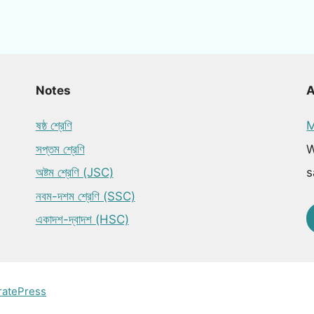
Notes
ষষ্ঠ শ্রেণি
M
সপ্তম শ্রেণি
W
অষ্টম শ্রেণি (JSC)
s
নবম-দশম শ্রেণি (SSC)
একাদশ-দ্বাদশ (HSC)
ratePress