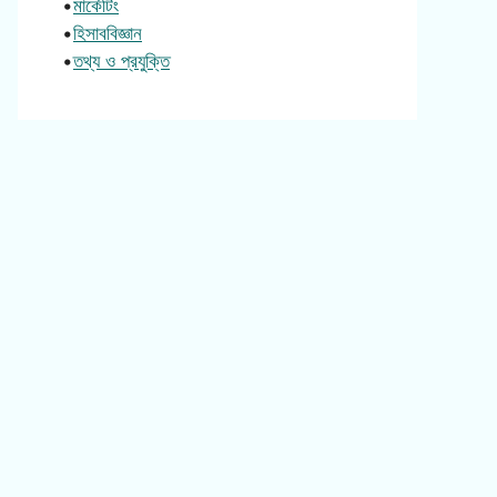
•
মার্কেটিং
•
হিসাববিজ্ঞান
•
তথ্য ও প্রযুক্তি