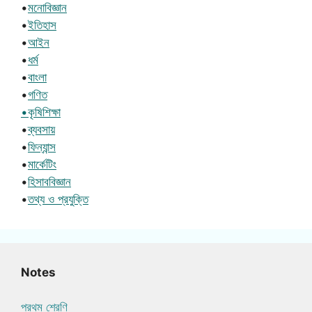
•
মনোবিজ্ঞান
•
ইতিহাস
•
আইন
•
ধর্ম
•
বাংলা
•
গণিত
•কৃষিশিক্ষা
•
ব্যবসায়
•
ফিন্যান্স
•
মার্কেটিং
•
হিসাববিজ্ঞান
•
তথ্য ও প্রযুক্তি
Notes
প্রথম শ্রেণি