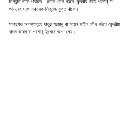
লিগ্যান্ড নামে পরিচিত। জটিল যৌগ গঠনে কেন্দ্রীয় ধাতব পরমাণু বা
আয়নের সঙ্গে একাধিক লিগ্যান্ড যুক্ত থাকে।
সাধারণত অবস্থান্তর ধাতুর পরমানু বা আয়ন জটিল যৌগ গঠনে কেন্দ্রীয়
ধাতব আয়ন বা পরমাণু হিসেবে অংশ নেয়।