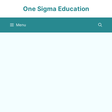
Skip
One Sigma Education
to
content
Menu