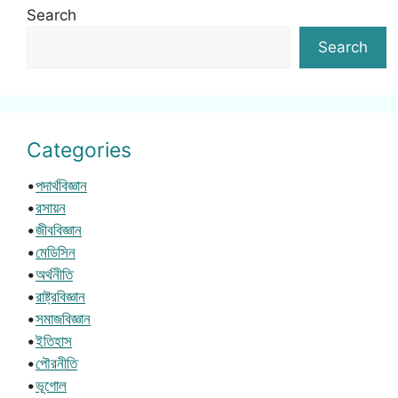
Search
Search
Categories
•
পদার্থবিজ্ঞান
•
রসায়ন
•
জীববিজ্ঞান
•
মেডিসিন
•
অর্থনীতি
•
রাষ্ট্রবিজ্ঞান
•
সমাজবিজ্ঞান
•
ইতিহাস
•
পৌরনীতি
•
ভূগোল