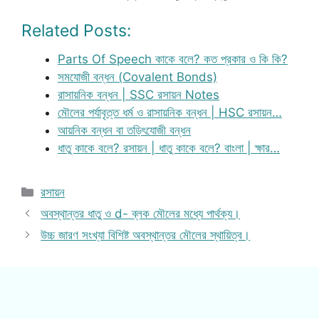
Related Posts:
Parts Of Speech কাকে বলে? কত প্রকার ও কি কি?
সমযোজী বন্ধন (Covalent Bonds)
রাসায়নিক বন্ধন | SSC রসায়ন Notes
মৌলের পর্যাবৃত্ত ধর্ম ও রাসায়নিক বন্ধন | HSC রসায়ন…
আয়নিক বন্ধন বা তড়িৎযোজী বন্ধন
ধাতু কাকে বলে? রসায়ন | ধাতু কাকে বলে? বাংলা | ক্ষার…
Categories
রসায়ন
অবস্থান্তর ধাতু ও d- ব্লক মৌলের মধ্যে পার্থক্য।
উচ্চ জারণ সংখ্যা বিশিষ্ট অবস্থান্তর মৌলের স্থায়িত্ব।