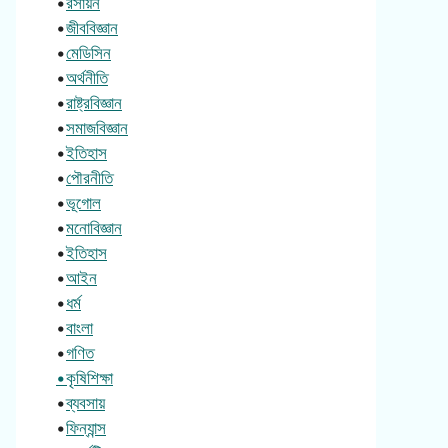
•
রসায়ন
•
জীববিজ্ঞান
•
মেডিসিন
•
অর্থনীতি
•
রাষ্ট্রবিজ্ঞান
•
সমাজবিজ্ঞান
•
ইতিহাস
•
পৌরনীতি
•
ভূগোল
•
মনোবিজ্ঞান
•
ইতিহাস
•
আইন
•
ধর্ম
•
বাংলা
•
গণিত
•কৃষিশিক্ষা
•
ব্যবসায়
•
ফিন্যান্স