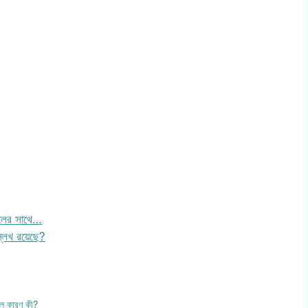
ুলের সাথে…
ল্লেখ রয়েছে?
মূল কারণ কী?