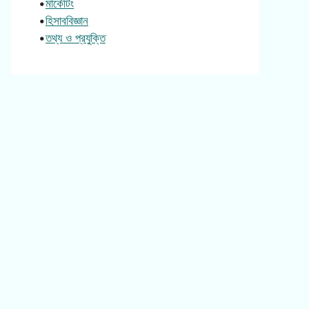
•
মার্কেটিং
•
হিসাববিজ্ঞান
•
তথ্য ও প্রযুক্তি