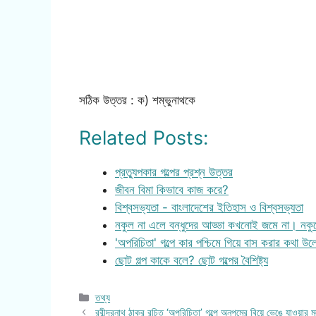
সঠিক উত্তর : ক) শম্ভুনাথকে
Related Posts:
প্রত্যুপকার গল্পের প্রশ্ন উত্তর
জীবন বিমা কিভাবে কাজ করে?
বিশ্বসভ্যতা - বাংলাদেশের ইতিহাস ও বিশ্বসভ্যতা
নকুল না এলে বন্ধুদের আড্ডা কখনোই জমে না। নক
'অপরিচিতা' গল্পে কার পশ্চিমে গিয়ে বাস করার কথা উ
ছোট গল্প কাকে বলে? ছোট গল্পের বৈশিষ্ট্য
Categories
তথ্য
রবীন্দ্রনাথ ঠাকুর রচিত ‘অপরিচিতা’ গল্পে অনুপমের বিয়ে ভেঙে যাওয়ার 