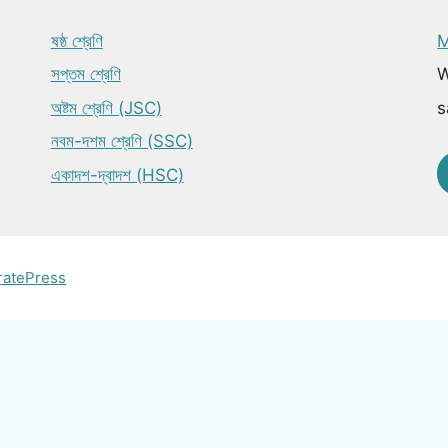
ষষ্ঠ শ্রেণি
M
সপ্তম শ্রেণি
W
অষ্টম শ্রেণি (JSC)
s
নবম-দশম শ্রেণি (SSC)
একাদশ-দ্বাদশ (HSC)
ratePress