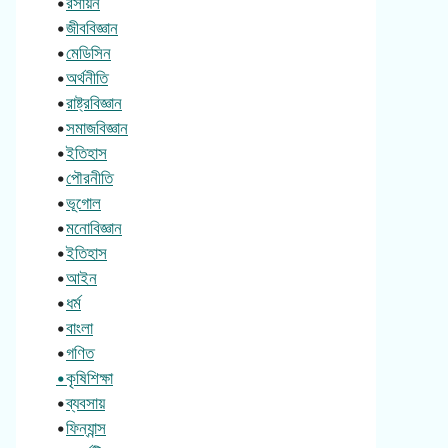
•
রসায়ন
•
জীববিজ্ঞান
•
মেডিসিন
•
অর্থনীতি
•
রাষ্ট্রবিজ্ঞান
•
সমাজবিজ্ঞান
•
ইতিহাস
•
পৌরনীতি
•
ভূগোল
•
মনোবিজ্ঞান
•
ইতিহাস
•
আইন
•
ধর্ম
•
বাংলা
•
গণিত
•কৃষিশিক্ষা
•
ব্যবসায়
•
ফিন্যান্স