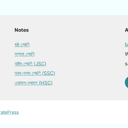
Notes
ষষ্ঠ শ্রেণি
M
সপ্তম শ্রেণি
W
অষ্টম শ্রেণি (JSC)
s
নবম-দশম শ্রেণি (SSC)
একাদশ-দ্বাদশ (HSC)
ratePress