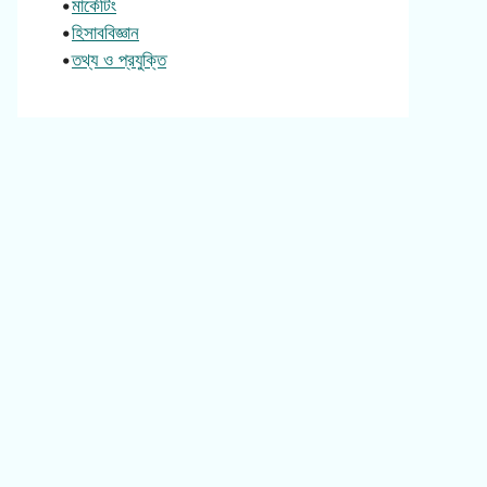
•
মার্কেটিং
•
হিসাববিজ্ঞান
•
তথ্য ও প্রযুক্তি