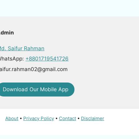
Admin
d. Saifur Rahman
hatsApp:
+8801719541726
aifur.rahman02@gmail.com
Download Our Mobile App
About
•
Privacy Policy
•
Contact
•
Disclaimer