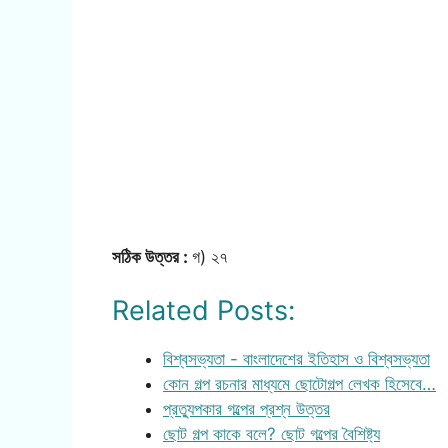
সঠিক উত্তর :
গ) ২৭
Related Posts:
বিশ্বসভ্যতা - বাংলাদেশের ইতিহাস ও বিশ্বসভ্যতা
কোন গল্প রচনার মাধ্যমে ছোটোগল্প লেখক হিসেবে…
প্রত্যুপকার গল্পের প্রশ্ন উত্তর
ছোট গল্প কাকে বলে? ছোট গল্পের বৈশিষ্ট্য