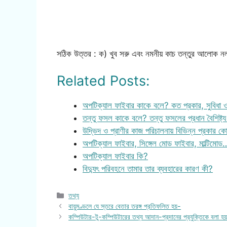
সঠিক উত্তর : ক) খুব সরু এবং নমনীয় কাচ তন্তুর আলোক ন
Related Posts:
অপটিক্যাল ফাইবার কাকে বলে? কত প্রকার, সুবিধা ও
তন্তু ফসল কাকে বলে? তন্তু ফসলের প্রধান বৈশিষ্ট্
উদ্ভিদ ও প্রাণীর কাজ পরিচালনায় বিভিন্ন প্রকার ক
অপটিক্যাল ফাইবার, সিঙ্গেল মোড ফাইবার, মাল্টিমোড
অপটিক্যাল ফাইবার কি?
বিদ্যুৎ পরিবহনে তামার তার ব্যবহারের কারণ কী?
Categories
তথ্য
বায়ুমণ্ডলে যে স্তরে বেতার তরঙ্গ প্রতিফলিত হয়-
কম্পিউটার-টু-কম্পিউটারের তথ্য আদান-প্রদানের প্রযুক্তিকে বলা হ