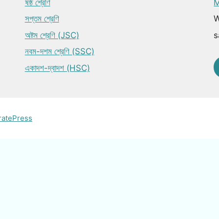
ষষ্ঠ শ্রেণি
M
সপ্তম শ্রেণি
W
অষ্টম শ্রেণি (JSC)
s
নবম-দশম শ্রেণি (SSC)
একাদশ-দ্বাদশ (HSC)
ratePress