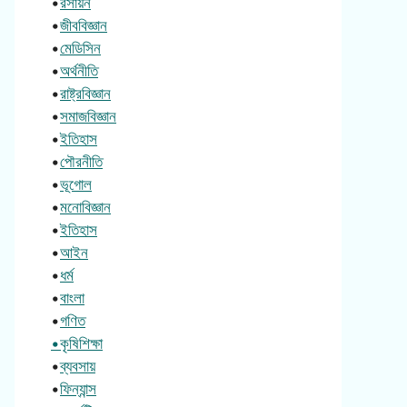
•
রসায়ন
•
জীববিজ্ঞান
•
মেডিসিন
•
অর্থনীতি
•
রাষ্ট্রবিজ্ঞান
•
সমাজবিজ্ঞান
•
ইতিহাস
•
পৌরনীতি
•
ভূগোল
•
মনোবিজ্ঞান
•
ইতিহাস
•
আইন
•
ধর্ম
•
বাংলা
•
গণিত
•কৃষিশিক্ষা
•
ব্যবসায়
•
ফিন্যান্স