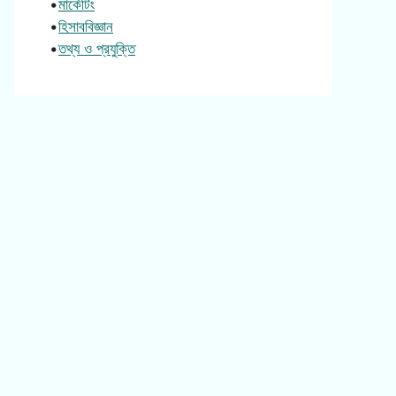
•
মার্কেটিং
•
হিসাববিজ্ঞান
•
তথ্য ও প্রযুক্তি