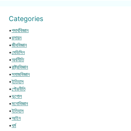
Categories
•
পদার্থবিজ্ঞান
•
রসায়ন
•
জীববিজ্ঞান
•
মেডিসিন
•
অর্থনীতি
•
রাষ্ট্রবিজ্ঞান
•
সমাজবিজ্ঞান
•
ইতিহাস
•
পৌরনীতি
•
ভূগোল
•
মনোবিজ্ঞান
•
ইতিহাস
•
আইন
•
ধর্ম