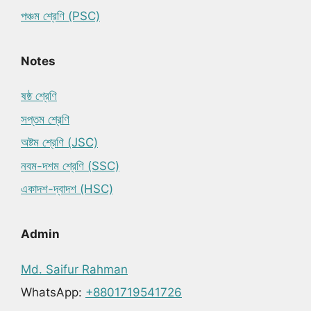
পঞ্চম শ্রেণি (PSC)
Notes
ষষ্ঠ শ্রেণি
সপ্তম শ্রেণি
অষ্টম শ্রেণি (JSC)
নবম-দশম শ্রেণি (SSC)
একাদশ-দ্বাদশ (HSC)
Admin
Md. Saifur Rahman
WhatsApp:
+8801719541726