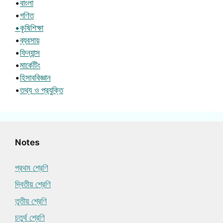
•
বাংলা
•
গণিত
•কৃষিশিক্ষা
•
ব্যবসায়
•
ফিন্যান্স
•
মার্কেটিং
•
হিসাববিজ্ঞান
•
তথ্য ও প্রযুক্তি
Notes
প্রথম শ্রেণি
দ্বিতীয় শ্রেণি
তৃতীয় শ্রেণি
চতুর্থ শ্রেণি