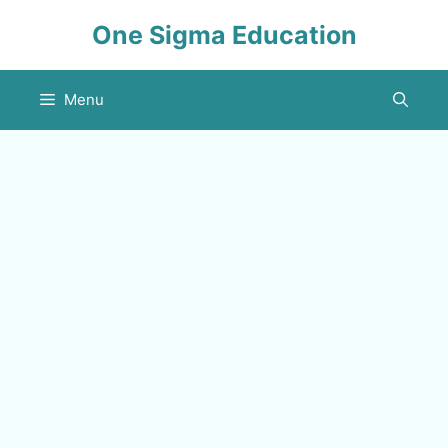
Skip
One Sigma Education
to
content
Menu