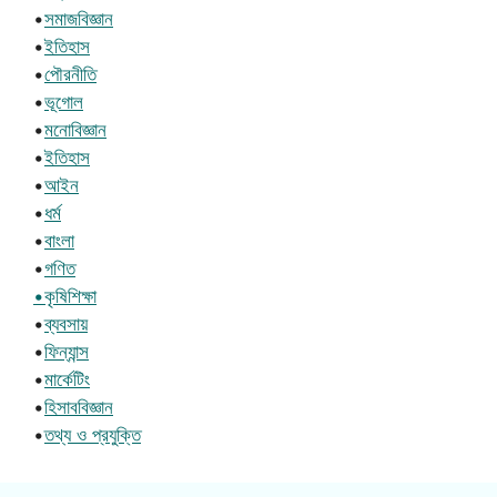
•
সমাজবিজ্ঞান
•
ইতিহাস
•
পৌরনীতি
•
ভূগোল
•
মনোবিজ্ঞান
•
ইতিহাস
•
আইন
•
ধর্ম
•
বাংলা
•
গণিত
•কৃষিশিক্ষা
•
ব্যবসায়
•
ফিন্যান্স
•
মার্কেটিং
•
হিসাববিজ্ঞান
•
তথ্য ও প্রযুক্তি