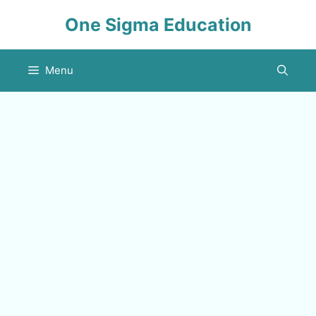
Skip
One Sigma Education
to
content
Menu