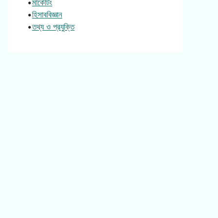
•
মার্কেটিং
•
হিসাববিজ্ঞান
•
তথ্য ও প্রযুক্তি