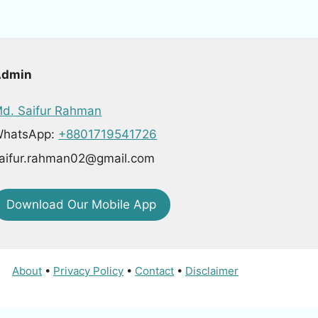
Admin
d. Saifur Rahman
hatsApp:
+8801719541726
aifur.rahman02@gmail.com
Download Our Mobile App
About
•
Privacy Policy
•
Contact
•
Disclaimer