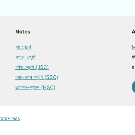
Notes
ষষ্ঠ শ্রেণি
M
সপ্তম শ্রেণি
W
অষ্টম শ্রেণি (JSC)
s
নবম-দশম শ্রেণি (SSC)
একাদশ-দ্বাদশ (HSC)
ratePress