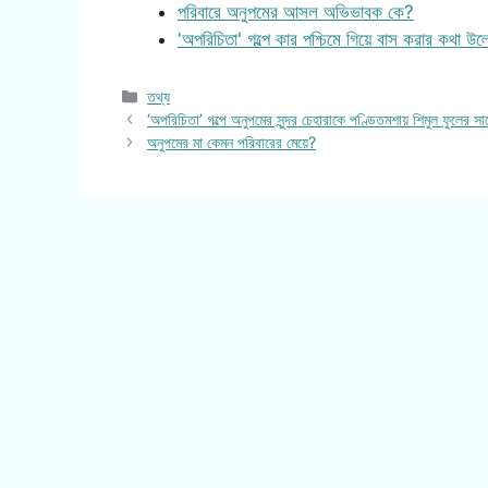
পরিবারে অনুপমের আসল অভিভাবক কে?
'অপরিচিতা' গল্পে কার পশ্চিমে গিয়ে বাস করার কথা উ
Categories
তথ্য
‘অপরিচিতা’ গল্পে অনুপমের সুন্দর চেহারাকে পণ্ডিতমশায় শিমুল ফুলের 
অনুপমের মা কেমন পরিবারের মেয়ে?