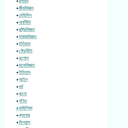
•
রসায়ন
•
জীববিজ্ঞান
•
মেডিসিন
•
অর্থনীতি
•
রাষ্ট্রবিজ্ঞান
•
সমাজবিজ্ঞান
•
ইতিহাস
•
পৌরনীতি
•
ভূগোল
•
মনোবিজ্ঞান
•
ইতিহাস
•
আইন
•
ধর্ম
•
বাংলা
•
গণিত
•কৃষিশিক্ষা
•
ব্যবসায়
•
ফিন্যান্স