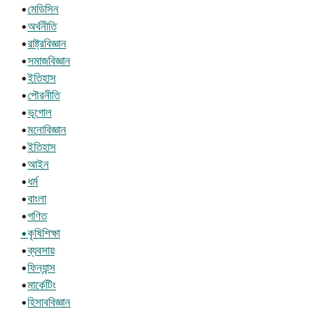
•
মেডিসিন
•
অর্থনীতি
•
রাষ্ট্রবিজ্ঞান
•
সমাজবিজ্ঞান
•
ইতিহাস
•
পৌরনীতি
•
ভূগোল
•
মনোবিজ্ঞান
•
ইতিহাস
•
আইন
•
ধর্ম
•
বাংলা
•
গণিত
•কৃষিশিক্ষা
•
ব্যবসায়
•
ফিন্যান্স
•
মার্কেটিং
•
হিসাববিজ্ঞান