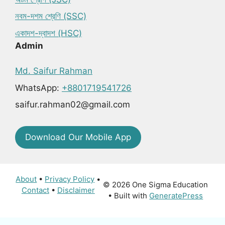
নবম-দশম শ্রেণি (SSC)
একাদশ-দ্বাদশ (HSC)
Admin
Md. Saifur Rahman
WhatsApp:
+8801719541726
saifur.rahman02@gmail.com
Download Our Mobile App
About
•
Privacy Policy
•
© 2026 One Sigma Education
Contact
•
Disclaimer
• Built with
GeneratePress