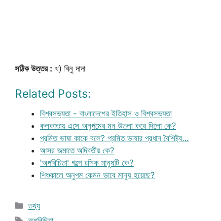
সঠিক উত্তর :
খ) বিনু দাদা
Related Posts:
বিশ্বসভ্যতা - বাংলাদেশের ইতিহাস ও বিশ্বসভ্যতা
কলকাতায় এসে অনুপমের মন উতলা করে দিলো কে?
প্রমিত ভাষা কাকে বলে? প্রমিত ভাষার প্রধান বৈশিষ্ট্য…
আসর জমাতে অদ্বিতীয় কে?
'অপরিচিতা' গল্পে রসিক মানুষটি কে?
শিশুকালে অনুপম কেমন ভাবে মানুষ হয়েছে?
Categories
তথ্য
Tags
অপরিচিতা