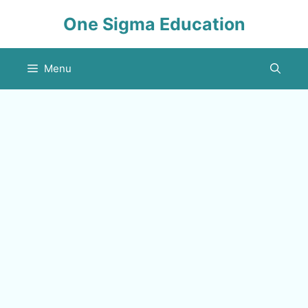
Skip
One Sigma Education
to
content
Menu