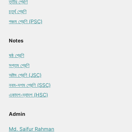
তৃতীয় শ্রেণি
চতুর্থ শ্রেণি
পঞ্চম শ্রেণি (PSC)
Notes
ষষ্ঠ শ্রেণি
সপ্তম শ্রেণি
অষ্টম শ্রেণি (JSC)
নবম-দশম শ্রেণি (SSC)
একাদশ-দ্বাদশ (HSC)
Admin
Md. Saifur Rahman