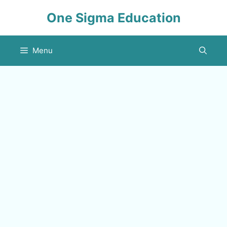
Skip
One Sigma Education
to
content
Menu