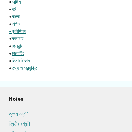
•
আইন
•
ধর্ম
•
বাংলা
•
গণিত
•কৃষিশিক্ষা
•
ব্যবসায়
•
ফিন্যান্স
•
মার্কেটিং
•
হিসাববিজ্ঞান
•
তথ্য ও প্রযুক্তি
Notes
প্রথম শ্রেণি
দ্বিতীয় শ্রেণি