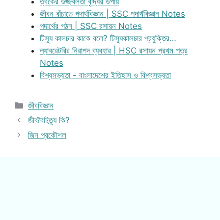
ত্বকের উজ্জ্বলতা বৃদ্ধির উপায়
জীবন বাঁচাতে পদার্থবিজ্ঞান | SSC পদার্থবিজ্ঞান Notes
পদার্থের গঠন | SSC রসায়ন Notes
টিস্যু কালচার কাকে বলে? টিস্যুকালচার প্রযুক্তির…
ল্যাবরেটরির নিরাপদ ব্যবহার | HSC রসায়ন প্রথম পত্র
Notes
বিশ্বসভ্যতা - বাংলাদেশের ইতিহাস ও বিশ্বসভ্যতা
Categories
জীববিজ্ঞান
জীববৈচিত্র্য কি?
জিন প্রকৌশল