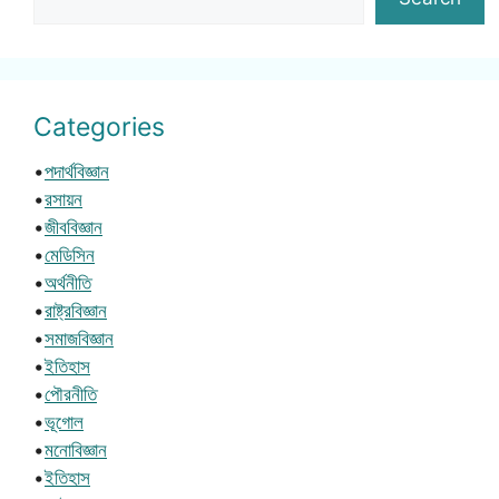
Categories
•
পদার্থবিজ্ঞান
•
রসায়ন
•
জীববিজ্ঞান
•
মেডিসিন
•
অর্থনীতি
•
রাষ্ট্রবিজ্ঞান
•
সমাজবিজ্ঞান
•
ইতিহাস
•
পৌরনীতি
•
ভূগোল
•
মনোবিজ্ঞান
•
ইতিহাস