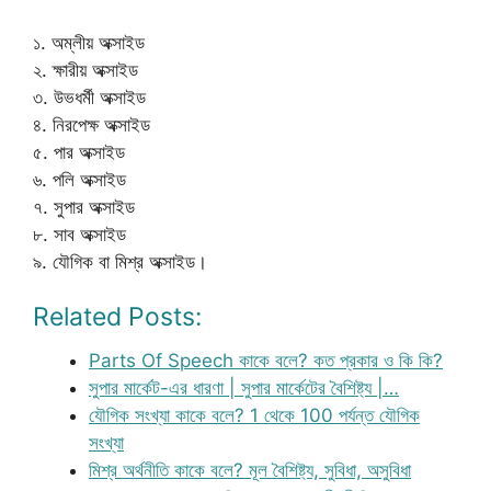
১. অম্লীয় অক্সাইড
২. ক্ষারীয় অক্সাইড
৩. উভধর্মী অক্সাইড
৪. নিরপেক্ষ অক্সাইড
৫. পার অক্সাইড
৬. পলি অক্সাইড
৭. সুপার অক্সাইড
৮. সাব অক্সাইড
৯. যৌগিক বা মিশ্র অক্সাইড।
Related Posts:
Parts Of Speech কাকে বলে? কত প্রকার ও কি কি?
সুপার মার্কেট-এর ধারণা | সুপার মার্কেটের বৈশিষ্ট্য |…
যৌগিক সংখ্যা কাকে বলে? 1 থেকে 100 পর্যন্ত যৌগিক
সংখ্যা
মিশ্র অর্থনীতি কাকে বলে? মূল বৈশিষ্ট্য, সুবিধা, অসুবিধা