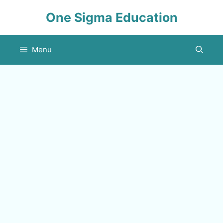
Skip
One Sigma Education
to
content
Menu