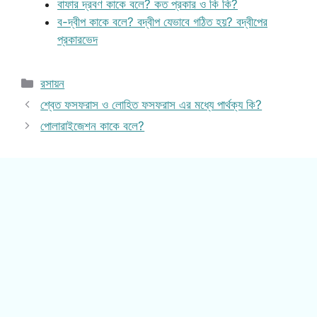
বাফার দ্রবণ কাকে বলে? কত প্রকার ও কি কি?
ব-দ্বীপ কাকে বলে? বদ্বীপ যেভাবে গঠিত হয়? বদ্বীপের
প্রকারভেদ
Categories
রসায়ন
শ্বেত ফসফরাস ও লোহিত ফসফরাস এর মধ্যে পার্থক্য কি?
পোলারাইজেশন কাকে বলে?