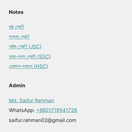
Notes
ষষ্ঠ শ্রেণি
সপ্তম শ্রেণি
অষ্টম শ্রেণি (JSC)
নবম-দশম শ্রেণি (SSC)
একাদশ-দ্বাদশ (HSC)
Admin
Md. Saifur Rahman
WhatsApp:
+8801719541726
saifur.rahman02@gmail.com