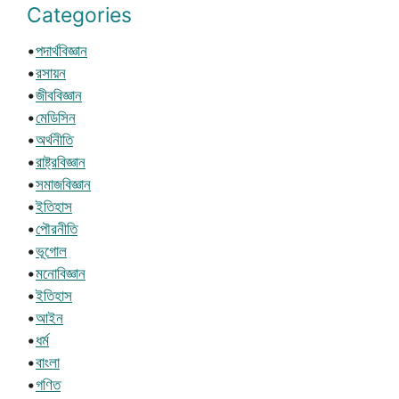
Categories
•
পদার্থবিজ্ঞান
•
রসায়ন
•
জীববিজ্ঞান
•
মেডিসিন
•
অর্থনীতি
•
রাষ্ট্রবিজ্ঞান
•
সমাজবিজ্ঞান
•
ইতিহাস
•
পৌরনীতি
•
ভূগোল
•
মনোবিজ্ঞান
•
ইতিহাস
•
আইন
•
ধর্ম
•
বাংলা
•
গণিত