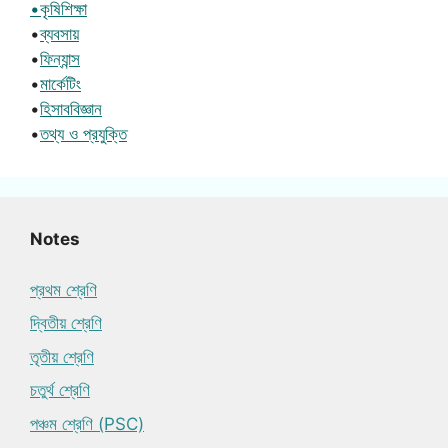
•কৃষিশিক্ষা
•
ব্যবসায়
•
ফিন্যান্স
•
মার্কেটিং
•
হিসাববিজ্ঞান
•
তথ্য ও প্রযুক্তি
Notes
প্রথম শ্রেণি
দ্বিতীয় শ্রেণি
তৃতীয় শ্রেণি
চতুর্থ শ্রেণি
পঞ্চম শ্রেণি (PSC)