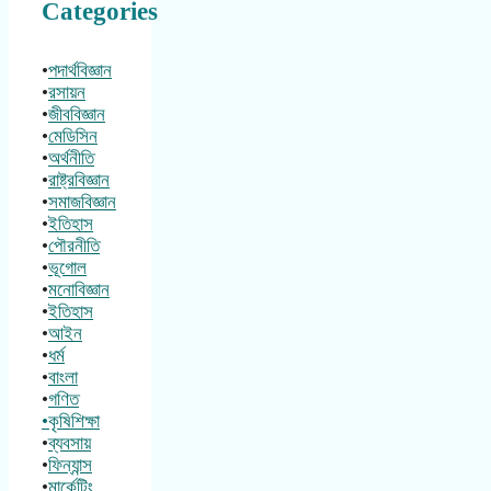
Categories
•
পদার্থবিজ্ঞান
•
রসায়ন
•
জীববিজ্ঞান
•
মেডিসিন
•
অর্থনীতি
•
রাষ্ট্রবিজ্ঞান
•
সমাজবিজ্ঞান
•
ইতিহাস
•
পৌরনীতি
•
ভূগোল
•
মনোবিজ্ঞান
•
ইতিহাস
•
আইন
•
ধর্ম
•
বাংলা
•
গণিত
•কৃষিশিক্ষা
•
ব্যবসায়
•
ফিন্যান্স
•
মার্কেটিং