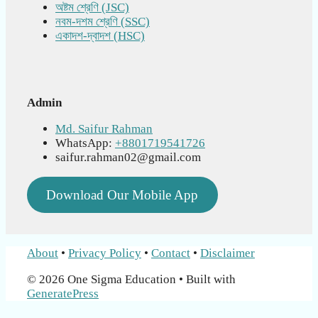
অষ্টম শ্রেণি (JSC)
নবম-দশম শ্রেণি (SSC)
একাদশ-দ্বাদশ (HSC)
Admin
Md. Saifur Rahman
WhatsApp:
+8801719541726
saifur.rahman02@gmail.com
Download Our Mobile App
About
•
Privacy Policy
•
Contact
•
Disclaimer
© 2026 One Sigma Education
• Built with
GeneratePress