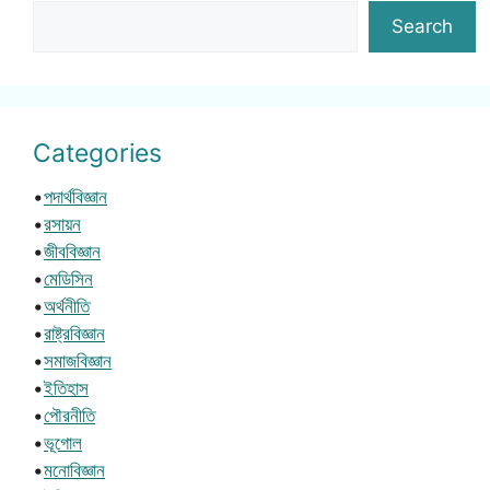
Search
Categories
•
পদার্থবিজ্ঞান
•
রসায়ন
•
জীববিজ্ঞান
•
মেডিসিন
•
অর্থনীতি
•
রাষ্ট্রবিজ্ঞান
•
সমাজবিজ্ঞান
•
ইতিহাস
•
পৌরনীতি
•
ভূগোল
•
মনোবিজ্ঞান