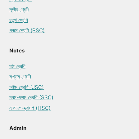
তৃতীয় শ্রেণি
চতুর্থ শ্রেণি
পঞ্চম শ্রেণি (PSC)
Notes
ষষ্ঠ শ্রেণি
সপ্তম শ্রেণি
অষ্টম শ্রেণি (JSC)
নবম-দশম শ্রেণি (SSC)
একাদশ-দ্বাদশ (HSC)
Admin