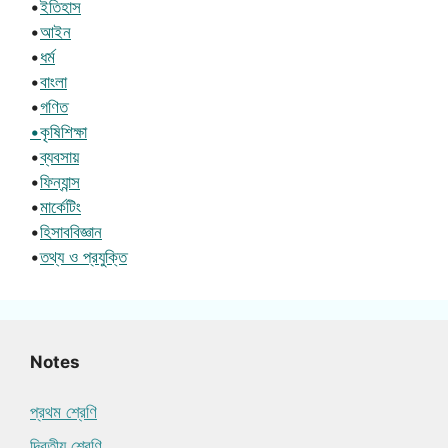
•
ইতিহাস
•
আইন
•
ধর্ম
•
বাংলা
•
গণিত
•কৃষিশিক্ষা
•
ব্যবসায়
•
ফিন্যান্স
•
মার্কেটিং
•
হিসাববিজ্ঞান
•
তথ্য ও প্রযুক্তি
Notes
প্রথম শ্রেণি
দ্বিতীয় শ্রেণি