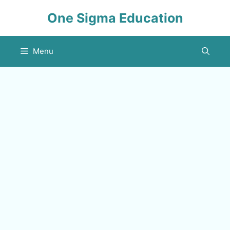
Skip
One Sigma Education
to
content
Menu