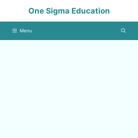
Skip
One Sigma Education
to
content
Menu