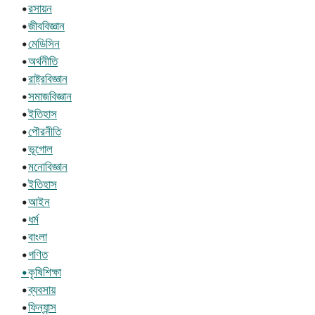
•
রসায়ন
•
জীববিজ্ঞান
•
মেডিসিন
•
অর্থনীতি
•
রাষ্ট্রবিজ্ঞান
•
সমাজবিজ্ঞান
•
ইতিহাস
•
পৌরনীতি
•
ভূগোল
•
মনোবিজ্ঞান
•
ইতিহাস
•
আইন
•
ধর্ম
•
বাংলা
•
গণিত
•কৃষিশিক্ষা
•
ব্যবসায়
•
ফিন্যান্স