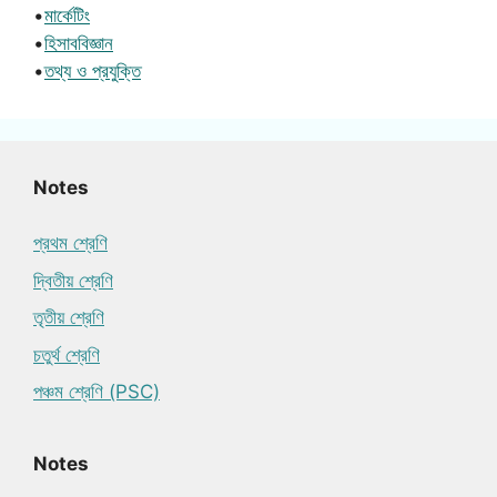
•
মার্কেটিং
•
হিসাববিজ্ঞান
•
তথ্য ও প্রযুক্তি
Notes
প্রথম শ্রেণি
দ্বিতীয় শ্রেণি
তৃতীয় শ্রেণি
চতুর্থ শ্রেণি
পঞ্চম শ্রেণি (PSC)
Notes