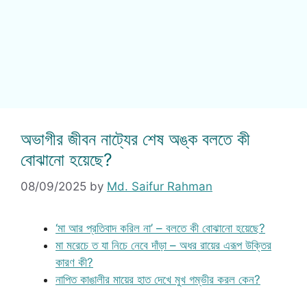
অভাগীর জীবন নাট্যের শেষ অঙ্ক বলতে কী
বোঝানো হয়েছে?
08/09/2025
by
Md. Saifur Rahman
‘মা আর প্রতিবাদ করিল না’ – বলতে কী বোঝানো হয়েছে?
মা মরেচে ত যা নিচে নেবে দাঁড়া – অধর রায়ের এরূপ উক্তির
কারণ কী?
নাপিত কাঙালীর মায়ের হাত দেখে মুখ গম্ভীর করল কেন?