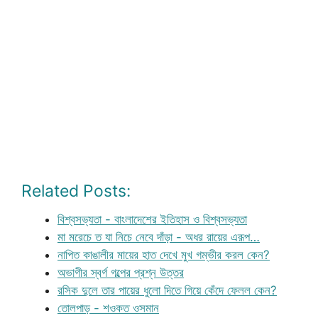
Related Posts:
বিশ্বসভ্যতা - বাংলাদেশের ইতিহাস ও বিশ্বসভ্যতা
মা মরেচে ত যা নিচে নেবে দাঁড়া - অধর রায়ের এরূপ…
নাপিত কাঙালীর মায়ের হাত দেখে মুখ গম্ভীর করল কেন?
অভাগীর স্বর্গ গল্পের প্রশ্ন উত্তর
রসিক দুলে তার পায়ের ধুলো দিতে গিয়ে কেঁদে ফেলল কেন?
তোলপাড় - শওকত ওসমান