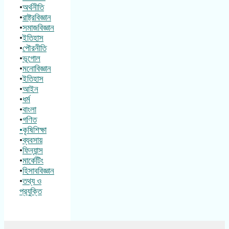
•
অর্থনীতি
•
রাষ্ট্রবিজ্ঞান
•
সমাজবিজ্ঞান
•
ইতিহাস
•
পৌরনীতি
•
ভূগোল
•
মনোবিজ্ঞান
•
ইতিহাস
•
আইন
•
ধর্ম
•
বাংলা
•
গণিত
•কৃষিশিক্ষা
•
ব্যবসায়
•
ফিন্যান্স
•
মার্কেটিং
•
হিসাববিজ্ঞান
•
তথ্য ও
প্রযুক্তি