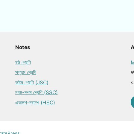
Notes
ষষ্ঠ শ্রেণি
M
সপ্তম শ্রেণি
W
অষ্টম শ্রেণি (JSC)
s
নবম-দশম শ্রেণি (SSC)
একাদশ-দ্বাদশ (HSC)
ratePress