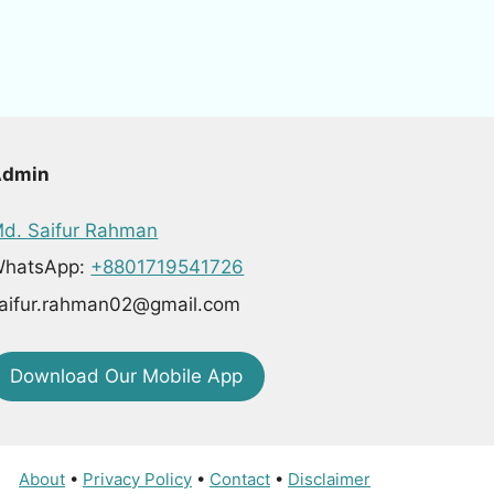
Admin
d. Saifur Rahman
hatsApp:
+8801719541726
aifur.rahman02@gmail.com
Download Our Mobile App
About
•
Privacy Policy
•
Contact
•
Disclaimer