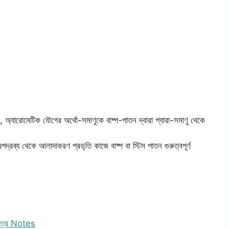
ন, অ্যারোমেটিক যৌগের অর্থো-সমাণুকে বাষ্প-পাতন দ্বারা প্যারা-সমাণু থেকে
দ্রব্য থেকে আলাদাকরণ প্রভৃতি কাজে বাষ্প বা স্টিম পাতন গুরুত্বপূর্ণ
 পত্র Notes