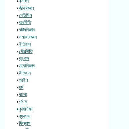
•
রসায়ন
•
জীববিজ্ঞান
•
মেডিসিন
•
অর্থনীতি
•
রাষ্ট্রবিজ্ঞান
•
সমাজবিজ্ঞান
•
ইতিহাস
•
পৌরনীতি
•
ভূগোল
•
মনোবিজ্ঞান
•
ইতিহাস
•
আইন
•
ধর্ম
•
বাংলা
•
গণিত
•কৃষিশিক্ষা
•
ব্যবসায়
•
ফিন্যান্স