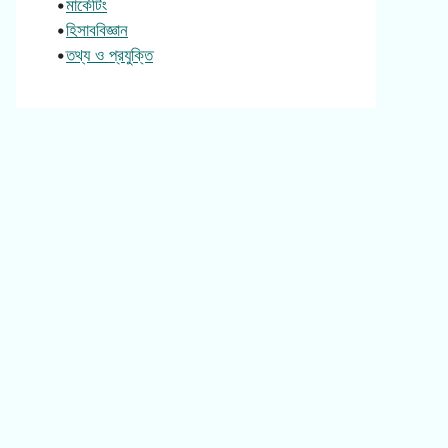
•
মার্কেটিং
•
হিসাববিজ্ঞান
•
তথ্য ও প্রযুক্তি