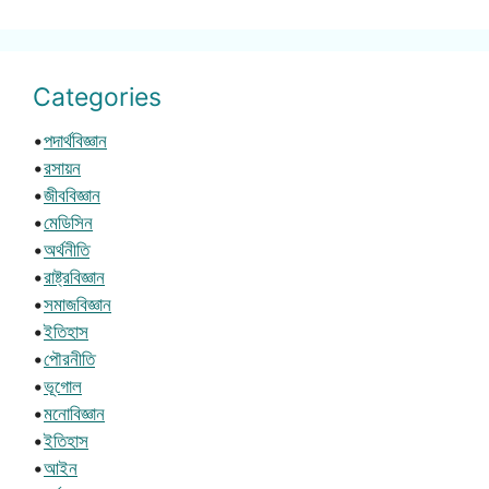
Categories
•
পদার্থবিজ্ঞান
•
রসায়ন
•
জীববিজ্ঞান
•
মেডিসিন
•
অর্থনীতি
•
রাষ্ট্রবিজ্ঞান
•
সমাজবিজ্ঞান
•
ইতিহাস
•
পৌরনীতি
•
ভূগোল
•
মনোবিজ্ঞান
•
ইতিহাস
•
আইন