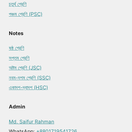
চতুর্থ শ্রেণি
পঞ্চম শ্রেণি (PSC)
Notes
ষষ্ঠ শ্রেণি
সপ্তম শ্রেণি
অষ্টম শ্রেণি (JSC)
নবম-দশম শ্রেণি (SSC)
একাদশ-দ্বাদশ (HSC)
Admin
Md. Saifur Rahman
WhatsApp:
+8801719541726