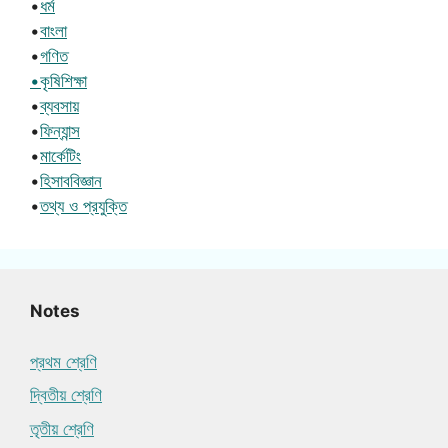
•
ধর্ম
•
বাংলা
•
গণিত
•কৃষিশিক্ষা
•
ব্যবসায়
•
ফিন্যান্স
•
মার্কেটিং
•
হিসাববিজ্ঞান
•
তথ্য ও প্রযুক্তি
Notes
প্রথম শ্রেণি
দ্বিতীয় শ্রেণি
তৃতীয় শ্রেণি