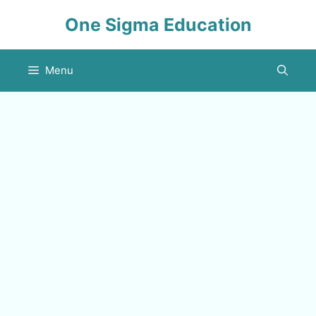
Skip
One Sigma Education
to
content
Menu