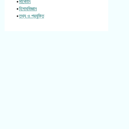
•
মার্কেটিং
•
হিসাববিজ্ঞান
•
তথ্য ও প্রযুক্তি