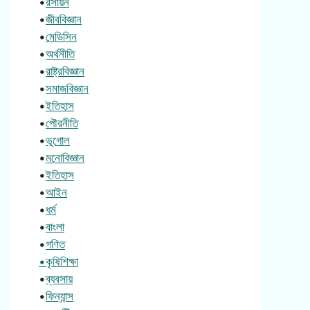
•
রসায়ন
•
জীববিজ্ঞান
•
মেডিসিন
•
অর্থনীতি
•
রাষ্ট্রবিজ্ঞান
•
সমাজবিজ্ঞান
•
ইতিহাস
•
পৌরনীতি
•
ভূগোল
•
মনোবিজ্ঞান
•
ইতিহাস
•
আইন
•
ধর্ম
•
বাংলা
•
গণিত
•কৃষিশিক্ষা
•
ব্যবসায়
•
ফিন্যান্স