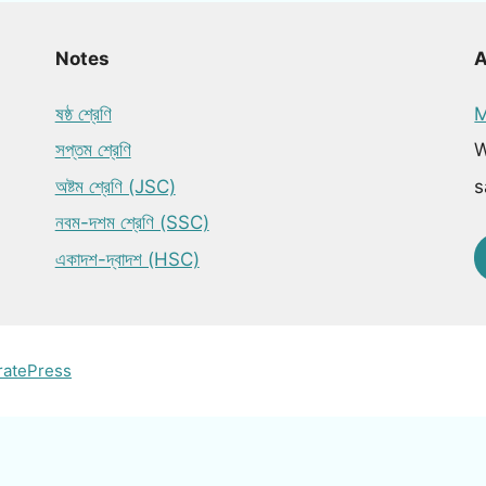
Notes
ষষ্ঠ শ্রেণি
M
সপ্তম শ্রেণি
W
অষ্টম শ্রেণি (JSC)
s
নবম-দশম শ্রেণি (SSC)
একাদশ-দ্বাদশ (HSC)
ratePress