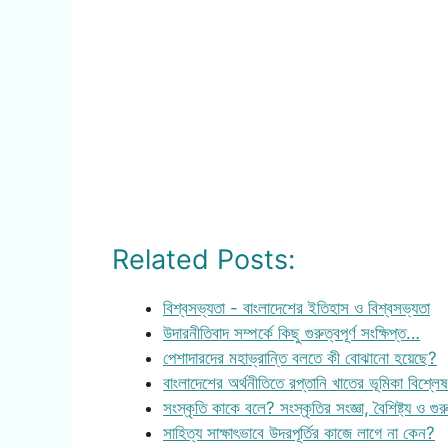
Related Posts:
বিশ্বসভ্যতা - বাংলাদেশের ইতিহাস ও বিশ্বসভ্যতা
উদারনীতিবাদ সম্পর্কে কিছু গুরুত্বপূর্ণ সংক্ষিপ্ত…
পেশাদারদের মহাভ্রান্তি বলতে কী বোঝানো হয়েছে?
বাংলাদেশের অর্থনীতিতে রপ্তানি খাতের ভূমিকা বিশ্ল
সংস্কৃতি কাকে বলে? সংস্কৃতির সংজ্ঞা, বৈশিষ্ট্য ও গুর
সাহিত্য সাক্ষাৎভাবে উদরপূর্তির কাজে লাগে না কেন?